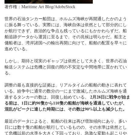
著作権：Maritime Art Blog/AdobeStock
世界の石油タンカー船団は、ホルムズ海峡が再開通したかのよう
に振る舞っている。実際には、海峡自体は依然として部分的にし
か航行できず、政治的な争点も残っているにもかかわらずだ。船
舶追跡データから運賃に至るまで、その兆候は明らかだ。船主と
傭船者は、湾岸諸国への輸出再開に向けて、船舶の配置を早々に
進めている。
しかし、期待と現実のギャップは依然として大きく、世界の石油
輸送システムは危機と回復の間の不安定な中間地帯に置かれてい
る。
調整の最も直接的な証拠は、リアルタイムの船舶の動きに表れて
いる。紛争中に通常の数分の一にまで激減したホルムズ海峡を通
2月28日に戦争が始ま
過するタンカーの数は、回復し始めている。
る前は、1日に約90隻から110隻の船舶が海峡を通過していたが、
混乱がピークに達した時期には、その数は90%以上も減少した。
最近のデータによると、船舶の往来は再び増加傾向にあり、多い
日には数十隻の船舶が航行しているものの、その水準は依然とし
て危機以前の水準を大きく下回っており、急激な変動も起こりや