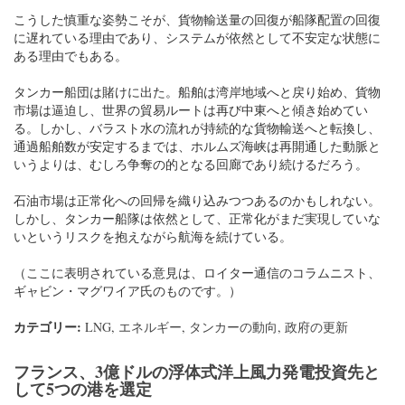
こうした慎重な姿勢こそが、貨物輸送量の回復が船隊配置の回復
に遅れている理由であり、システムが依然として不安定な状態に
ある理由でもある。
タンカー船団は賭けに出た。船舶は湾岸地域へと戻り始め、貨物
市場は逼迫し、世界の貿易ルートは再び中東へと傾き始めてい
る。しかし、バラスト水の流れが持続的な貨物輸送へと転換し、
通過船舶数が安定するまでは、ホルムズ海峡は再開通した動脈と
いうよりは、むしろ争奪の的となる回廊であり続けるだろう。
石油市場は正常化への回帰を織り込みつつあるのかもしれない。
しかし、タンカー船隊は依然として、正常化がまだ実現していな
いというリスクを抱えながら航海を続けている。
（ここに表明されている意見は、ロイター通信のコラムニスト、
ギャビン・マグワイア氏のものです。）
カテゴリー:
LNG
,
エネルギー
,
タンカーの動向
,
政府の更新
フランス、3億ドルの浮体式洋上風力発電投資先と
して5つの港を選定