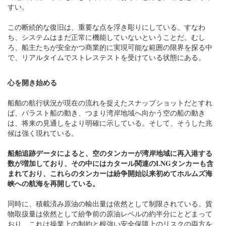
すい。
この断続的な復旧は、重要な点を浮き彫りにしている。すなわ
ち、システムはまだ正常に機能していないということだ。むし
ろ、船主たちが安全かつ商業的に実現可能な範囲の限界を探る中
で、リアルタイムでストレステストを受けている状態にある。
心を開き始める
船舶の航行状況が現在の流れを捉えたスナップショットだとすれ
ば、バラスト船の動き、つまり湾岸地域へ向かう空の船の動き
は、将来の見通しをより明確に示している。そして、そうした兆
候は強く現れている。
船舶追跡データによると、空のタンカーが湾岸地域に再入港する
数が増加しており、その中にはカタール関連のLNGタンカーも含
まれており、これらのタンカーは紛争開始以来初めてホルムズ海
峡への航海を再開している。
同時に、積載済み原油の輸出量は依然として制限されている。貨
物取扱量は依然として紛争前の原油レベルの約半分にとどまって
おり、これは操業上の制約と根強い安全保障上のリスクの両方を