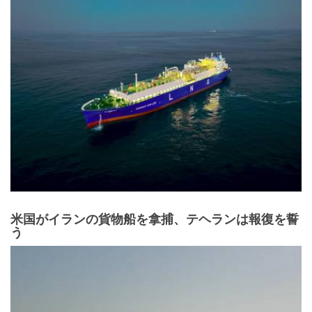
米国がイランの貨物船を拿捕、テヘランは報復を誓
う