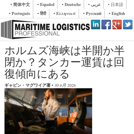
• 简体中文
• Español
• Deutsche
• عربى
• 日本語
• Português
• हिंदी
• Ελληνικά
• Русский
• English
ホルムズ海峡は半開か半
閉か？タンカー運賃は回
復傾向にある
ギャビン・マグワイア著
•
30 6月 2026