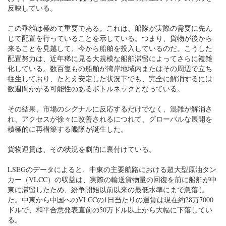
反映している。
この乖離は極めて重要である。これは、船隊が実際の需要に先ん
じて配置を行っていることを示している。つまり、貨物が後から
来ることを見越して、今から船舶を投入しているのだ。こうした
配置努力は、近年稀に見る大規模な船舶滞留によってさらに複雑
化している。数百隻もの船舶が湾岸地域内またはその周辺で立ち
往生しており、たとえ安定した状況下でも、完全に解消するには
数週間かかる可能性のあるボトルネックとなっている。
その結果、市場のシグナルに反応するだけでなく、混雑が解消さ
れ、アクセスが徐々に改善されるにつれて、グローバルな展開を
積極的に再構築する艦隊が誕生した。
貨物運賃は、その状況を劇的に裏付けている。
LSEGのデータによると、中東の主要航路における超大型原油タン
カー（VLCC）の収益は、実際の輸送貨物量の回復を前に船舶が中
東に滞留したため、紛争開始以前以来の最低水準にまで急落し
た。中東から中国へのVLCCの1日当たりの運賃は現在約28万7000
ドルで、和平合意発表直前の50万ドル以上から大幅に下落してい
る。