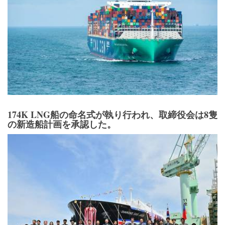
174K LNG船の命名式が執り行われ、取締役会は8隻
の新造船計画を承認した。