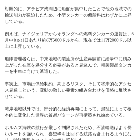
対照的に、アラビア湾周辺に船舶が集中したことで他の地域での
輸送能力が逼迫したため、小型タンカーの傭船料はわずかに上昇
している。
例えば、ナイジェリアからオランダへの燃料タンカーの運賃は、6
月中旬の1日あたり約6万3000ドルから、現在では11万2000ドル以
上に上昇している。
船隊管理者らは、中東地域の製油所が生産再開前に紛争中に積み
上がった在庫を処分する必要があると見込んで、精製製品タンカ
ーを中東に向けて派遣した。
事実上、市場は供給制約、高まるリスク、そして将来的なアクセ
ス見通しという、変動の激しい要素の組み合わせを価格に反映さ
せている。
湾岸地域以外では、部分的な経済再開によって、混乱によって根
本的に変化した世界の貿易パターンが再構築され始めている。
ホルムズ海峡の航行が厳しく制限されたため、石油輸送はより長
いルートを強いられ、喜望峰を迂回する航路も含まれるようにな
り、輸送距離とコストが大幅に増加した。