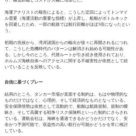
海運アナリストの報告によると、こうした迂回によってトンマイ
ル需要（海運活動の重要な指標）が上昇し、船舶がボトルネック
を回避したため、一部の航路では航行距離がほぼ3倍になったとい
う。
初期の兆候から、湾岸諸国からの輸出が徐々に再開されるにつれ
て、こうした危機時代のパターンは解消され始める可能性があ
る。しかし今のところ、代替ルートが引き続き使用されており、
ホルムズ海峡自体へのアクセスに関する不確実性が依然として続
いていることを反映している。
自信に基づくプレー
結局のところ、タンカー市場が直面する制約は、もはや物理的な
ものだけではなく、心理的、そして経済的なものとなっている。
安全保障情勢は依然として流動的で、船舶は航路規制、規制の曖
昧さ、そして高騰する戦争リスク保険料といった制約にさらされ
ている。運航会社は、海峡を通過できるかどうかだけでなく、安
全かつ予測可能で、収益性の高い航行が可能かどうかを常に検討
している。