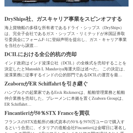
DryShips社、ガスキャリア事業をスピンオフする
海上貨物船の多様な所有者であるドライ・シップス（DryShips）
は、完全子会社であるガス・シップス・リミテッドが米国証券取
引委員会にフォームF-1に登録声明を提出し、ガス・キャリア事業
を当社から譲渡…
DCILにおける全公的杭の売却
インド政府はインド浚渫公社（DCIL）の全株式を売却することを
決定したとMansukh L Mandaviya海運大臣は述べた。 この決定は、
浚渫業務に従事するインドの公的部門であるDCILの運営を最…
ZeabornがER Schiffahrtを引き継ぐ
ハンブルクの起業家であるErck Rickmersは、船舶管理業務と船舶
仲介業務を売却した。ブレーメンに本拠を置くZeaborn Groupは、
ER Schiffahrt…
Fincantieriが50％STX Franceを買収
フランスのSTX造船所の株式資本の50％を5970万ユーロで購入す
るという合意に、イタリアの造船会社Fincantieriは金曜日に署名し