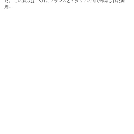
た。 この買収は、9月にフランスとイタリアの間で締結された原
則…