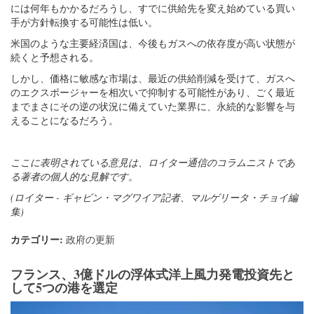
には何年もかかるだろうし、すでに供給先を変え始めている買い
手が方針転換する可能性は低い。
米国のような主要経済国は、今後もガスへの依存度が高い状態が
続くと予想される。
しかし、価格に敏感な市場は、最近の供給削減を受けて、ガスへ
のエクスポージャーを相次いで抑制する可能性があり、ごく最近
までまさにその逆の状況に備えていた業界に、永続的な影響を与
えることになるだろう。
ここに表明されている意見は、ロイター通信のコラムニストであ
る著者の個人的な見解です。
(ロイター - ギャビン・マグワイア記者、マルゲリータ・チョイ編
集)
カテゴリー:
政府の更新
フランス、3億ドルの浮体式洋上風力発電投資先と
して5つの港を選定