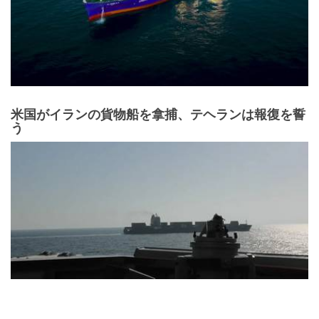
米国がイランの貨物船を拿捕、テヘランは報復を誓
う