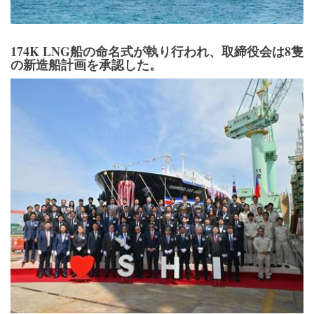
174K LNG船の命名式が執り行われ、取締役会は8隻
の新造船計画を承認した。