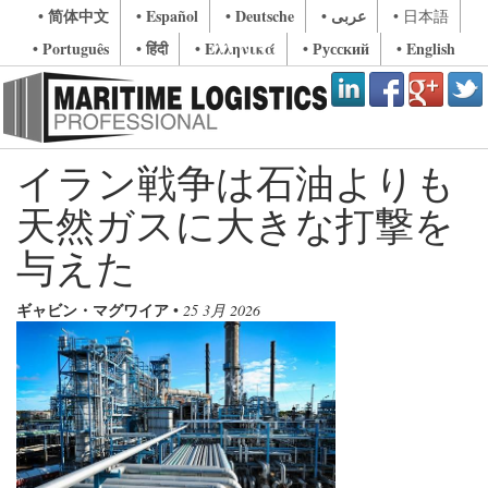
• 简体中文
• Español
• Deutsche
• عربى
• 日本語
• Português
• हिंदी
• Ελληνικά
• Русский
• English
イラン戦争は石油よりも
天然ガスに大きな打撃を
与えた
ギャビン・マグワイア
•
25 3月 2026