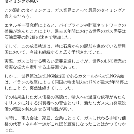
タイミングが悪い
この混乱のタイミングは、ガス業界にとって最悪のタイミングと
言えるだろう。
エネルギー研究所によると、パイプラインや貯蔵ネットワークの
整備が進んだことにより、過去10年間における世界のガス需要は
石油需要の約2倍の速さで増加した。
そして、この成長軌道は、特に石炭からの脱却を進めている新興
国において、今後も継続すると広く予想されていた。
実際、ガスに対する明るい需要見通しこそが、世界のLNG産業の
着実な拡大を牽引する主要因であった。
しかし、世界第2位のLNG輸出国であるカタールからのLNG供給
は、イランの攻撃によって同国の輸出能力の17％が最大5年間停止
したことで、突然途絶えてしまった。
その結果生じたガス価格の高騰は、輸入への過度な依存がもたら
すリスクに対する消費者への警告となり、新たなガス火力発電設
備の増設を鈍化させる可能性が高い。
同時に、電力会社、家庭、企業にとって、ガスに代わる手頃な価
格の代替エネルギー源がこれほど豊富になったことはかつてなか
った。