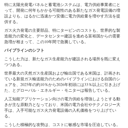
特に太陽光発電パネルと蓄電池システムは、電力供給事業者にと
って、開発に何年もかかる可能性のある新たなガス発電設備の増
設よりも、はるかに迅速かつ安価に電力供給量を増やす方法を提
供する。
ガス火力発電の主要部品、特にタービンのコストも、世界的な製
造能力の変化と、データセンター建設を進める富裕国からの需要
急増が相まって、この10年間で急騰している。
パイプラインのシフト
こうした力は、新たなガス生産能力が建設される場所を既に変え
つつある。
世界最大の天然ガス生産国および輸出国である米国は、計画され
ている新規ガス輸送能力のためのパイプラインにおける自国のシ
ェアを、2025年の約10％から2026年初頭には33％以上に引き上げ
た、とグローバル・エネルギー・モニターは報告している。
人工知能アプリケーション向けの電力供給を増強しようとする動
きが主な原動力となっており、米国の電力会社やテクノロジー大
手は、入手可能なガス火力発電設備の入札価格をつり上げてい
る。
こうした積極的な攻勢は、コストに敏感な市場を圧迫している。