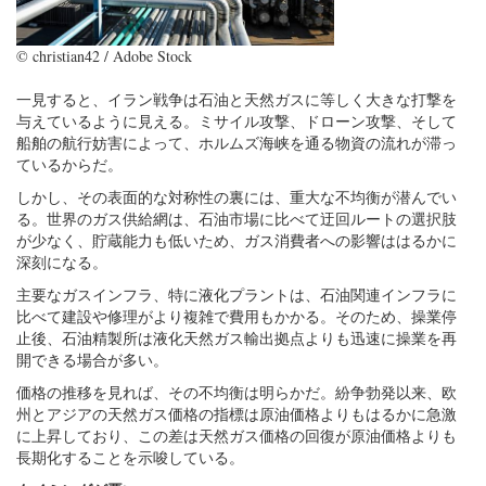
© christian42 / Adobe Stock
一見すると、イラン戦争は石油と天然ガスに等しく大きな打撃を
与えているように見える。ミサイル攻撃、ドローン攻撃、そして
船舶の航行妨害によって、ホルムズ海峡を通る物資の流れが滞っ
ているからだ。
しかし、その表面的な対称性の裏には、重大な不均衡が潜んでい
る。世界のガス供給網は、石油市場に比べて迂回ルートの選択肢
が少なく、貯蔵能力も低いため、ガス消費者への影響ははるかに
深刻になる。
主要なガスインフラ、特に液化プラントは、石油関連インフラに
比べて建設や修理がより複雑で費用もかかる。そのため、操業停
止後、石油精製所は液化天然ガス輸出拠点よりも迅速に操業を再
開できる場合が多い。
価格の推移を見れば、その不均衡は明らかだ。紛争勃発以来、欧
州とアジアの天然ガス価格の指標は原油価格よりもはるかに急激
に上昇しており、この差は天然ガス価格の回復が原油価格よりも
長期化することを示唆している。