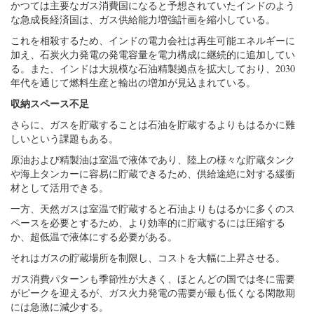
かつては主要なガス消費国になると予想されていたインドのよう
な急成長経済国は、ガス供給能力増強計画を縮小している。
これを相殺するため、インドの電力会社は再生可能エネルギーに
加え、石炭火力発電の発電容量を電力構成に継続的に追加してい
る。また、インドは大規模な石油精製拠点を拡大しており、2030
年代を通じて燃料生産と輸出の増加が見込まれている。
収納スペース不足
さらに、ガスを貯蔵することは石油を貯蔵するよりもはるかに難
しいという課題もある。
原油および精製油は室温で液体であり、陸上の様々な貯蔵タンク
や海上タンカーに容易に貯蔵できるため、供給途絶に対する緩衝
材として活用できる。
一方、天然ガスは室温で貯蔵すると石油よりもはるかに多くのス
ペースを必要とするため、より効率的に貯蔵するには圧縮する
か、超低温で液体にする必要がある。
それはガスの貯蔵場所を制限し、コストを大幅に上昇させる。
ガス消費パターンも季節性が大きく、ほとんどの国では冬に需要
がピークを迎えるが、ガス火力発電の需要が最も低くなる閑散期
には急激に減少する。