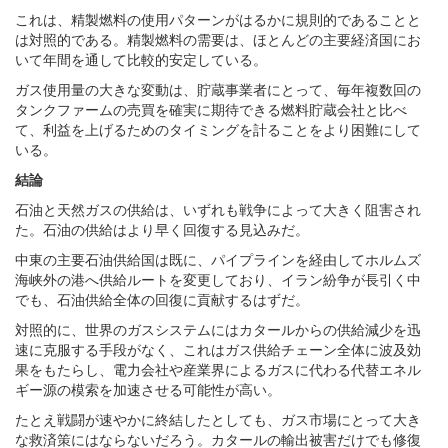
これは、精製燃料の使用パターンがはるかに規則的であることと
は対照的である。精製燃料の需要は、ほとんどの主要経済国にお
いて年間を通して比較的安定している。
ガス使用量の大きな変動は、貯蔵事業者にとって、毎年複数回の
タンクファームの売買を確実に期待できる燃料貯蔵会社と比べ
て、利益を上げるためのタイミングを計ることをより困難にして
いる。
結論
石油と天然ガスの供給は、いずれも戦争によって大きく阻害され
た。石油の供給はより早く回復する見込みだ。
中東の主要石油供給国は既に、パイプラインを経由してホルムズ
海峡外の港へ供給ルートを変更しており、イラン紛争が長引く中
でも、石油供給全体の回復に貢献するはずだ。
対照的に、世界のガスシステムにはカタールからの供給減少を迅
速に克服する手段がなく、これはガス供給チェーン全体に波及効
果をもたらし、電力会社や産業界によるガスに代わる代替エネル
ギー源の模索を加速させる可能性が高い。
たとえ戦闘が速やかに終結したとしても、ガス市場にとって大き
な救済策にはならないだろう。カタールの輸出被害だけでも修復