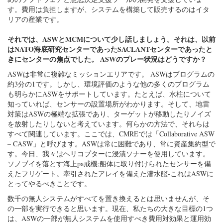
す。費用は負担しますが、システムを構築して販売するのはイタ
リアの産業です。
それでは、ASWとMCMについて少し話しましょう。それは、以前
はNATO海底研究センターであったSACLANTセンターであったと
きにセンターの焦点でした。 ASWのプレー状況はどうですか？
ASWは非常に複雑なミッションエリアです。 ASWはプログラムの
約3分の1です。しかし、環境評価のような他の多くのプログラム
も明らかにASWをサポートしています。たとえば、水柱について
知っていれば、センサーの設置場所がわかります。そして、地雷
対策はASWの極端な拡張であり、ターゲットが移動したりノイズ
を放射したりしないと考えています。何らかの方法で、それらは
すべて関連しています。ここでは、CMREでは「Collaborative ASW
– CASW」と呼びます。ASWは常に困難であり、常に資産集約型で
す。今日、我々はヘリコプターに浸漬ソナーを使用しています。
ソノブイを落とす海上pa戒機;船体に取り付けられたセンサーを備
えたフリゲート。牽引されたアレイを備えた潜水艦-これはASWに
とってやるべきことです。
数千の無人システムがすべてを置き換えるとは思いませんが、そ
の一部を実行できると思います。現在、私たちの大きな目標の1つ
は、ASWの一部が無人システムを使用すべき費用対効果と運用効