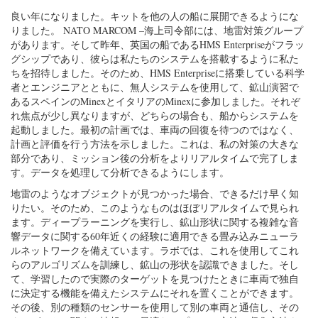
良い年になりました。キットを他の人の船に展開できるようにな
りました。 NATO MARCOM –海上司令部には、地雷対策グループ
があります。そして昨年、英国の船であるHMS Enterpriseがフラッ
グシップであり、彼らは私たちのシステムを搭載するように私た
ちを招待しました。そのため、HMS Enterpriseに搭乗している科学
者とエンジニアとともに、無人システムを使用して、鉱山演習で
あるスペインのMinexとイタリアのMinexに参加しました。それぞ
れ焦点が少し異なりますが、どちらの場合も、船からシステムを
起動しました。最初の計画では、車両の回復を待つのではなく、
計画と評価を行う方法を示しました。これは、私の対策の大きな
部分であり、ミッション後の分析をよりリアルタイムで完了しま
す。データを処理して分析できるようにします。
地雷のようなオブジェクトが見つかった場合、できるだけ早く知
りたい。そのため、このようなものはほぼリアルタイムで見られ
ます。ディープラーニングを実行し、鉱山形状に関する複雑な音
響データに関する60年近くの経験に適用できる畳み込みニューラ
ルネットワークを備えています。ラボでは、これを使用してこれ
らのアルゴリズムを訓練し、鉱山の形状を認識できました。そし
て、学習したので実際のターゲットを見つけたときに車両で独自
に決定する機能を備えたシステムにそれを置くことができます。
その後、別の種類のセンサーを使用して別の車両と通信し、その