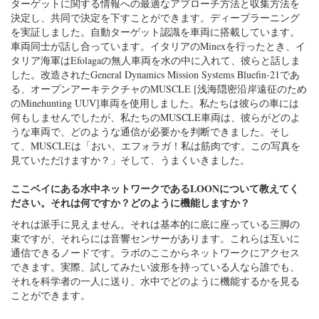
ターゲットに関する情報への最適なアプローチ方法と収集方法を
決定し、共同で決定を下すことができます。ディープラーニング
を実証しました。自動ターゲット認識を車両に搭載しています。
車両同士が話し合っています。イタリアのMinexを行ったとき、イ
タリア海軍はEfolagaの無人車両を水の中に入れて、彼らと話しま
した。改造されたGeneral Dynamics Mission Systems Bluefin-21であ
る、オープンアーキテクチャのMUSCLE [浅海隠密沿岸遠征のため
のMinehunting UUV]車両を使用しました。私たちは彼らの車には
何もしませんでしたが、私たちのMUSCLE車両は、彼らがどのよ
うな車両で、どのような通信が必要かを判断できました。そし
て、MUSCLEは「おい、エフォラガ！私は筋肉です。この写真を
見ていただけますか？」そして、うまくいきました。
ここベイにある水中ネットワークであるLOONについて教えてく
ださい。それは何ですか？どのように機能しますか？
それは派手に見えません。それは基本的に底に座っている三脚の
束ですが、それらには音響センサーがあります。これらは互いに
通信できるノードです。ラボのここからネットワークにアクセス
できます。実際、試してみたい波形を持っている人なら誰でも、
それを科学者の一人に送り、水中でどのように機能するかを見る
ことができます。