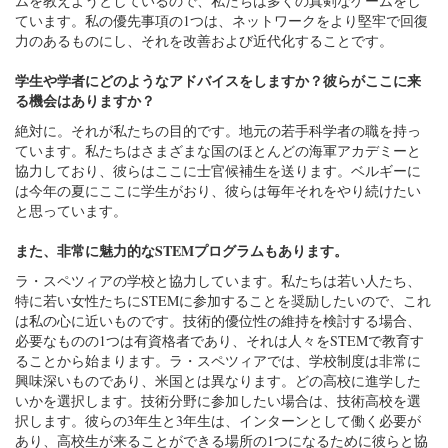
ムを教えようとしているので、私たちは多くの真剣なゲームをし
ています。私の優先事項の1つは、ネットワークをより堅牢で回復
力のあるものにし、それを改善および近代化することです。
学生や学者にどのようなアドバイスをしますか？彼らがここに来
る機会はありますか？
絶対に。それが私たちの目的です。地元の若手科学者の職を持っ
ています。私たちはさまざまな国のほとんどの海軍アカデミーと
協力しており、彼らはここに士官候補生を送ります。ベルギーに
は今年の夏にここに学生がおり、彼らは毎年それをやり続けたい
と思っています。
また、非常に魅力的なSTEMプログラムもあります。
ラ・スペツィアの学校と協力しています。私たちは若い人たち、
特に若い女性たちにSTEMに参加することを奨励したいので、これ
は私の心に近いものです。技術的優位性の維持を検討する場合、
必要なものの1つは有資格者であり、それは人々をSTEMで教育す
ることから始まります。ラ・スペツィアでは、学校制度は非常に
興味深いものであり、米国とは異なります。どの高校に進学した
いかを選択します。技術分野に参加したい場合は、技術高校を選
択します。彼らの3年生と3年生は、インターンとして働く必要が
あり、高校生が来ることができる場所の1つになるために彼らと協