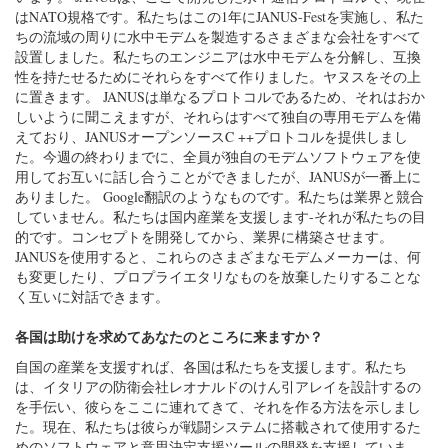
はNATO規格です。私たちはこの1年にJANUS-Festを実施し、私た
ちの流域の周りに水中モデムを製造するさまざまな会社をすべて
設置しました。私たちのエンジニアは水中モデムを分解し、互換
性を持たせるためにそれらをすべて作りました。ヤヌスをその上
に置きます。 JANUSは単なるプロトコルであるため、それはおか
しいように聞こえますが、それらはすべて独自の専用モデムを備
えており、JANUSオープンソースC ++プロトコルを提供しまし
た。今週の終わりまでに、全員が独自のモデムソフトウェアを使
用してお互いに話し合うことができましたが、JANUSが一番上に
ありました。 Google翻訳のようなものです。私たちは業界と競合
していません。私たちは国内産業を支援します-それが私たちの目
的です。コンセプトを開発してから、業界に構築させます。
JANUSを使用すると、これらのさまざまなモデムメーカーは、何
も変更したり、プロプライエタリなものを放棄したりすることな
く互いに対話できます。
各国は助けを求めてあなたのところに来ますか？
自国の産業を支援すれば、各国は私たちを支援します。私たち
は、イタリアの防衛会社レオナルドのけん引アレイを設計するの
を手伝い、彼らをここに連れてきて、それを作る方法を示しまし
た。現在、私たちは彼らが戦闘システムに搭載されて使用するた
めのソフトウェアと意思決定支援ツールの開発を支援していま