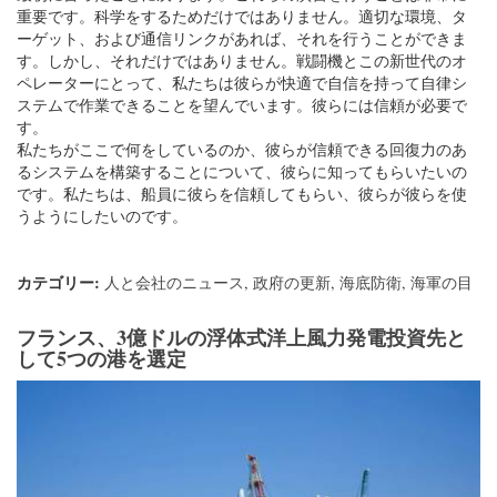
重要です。科学をするためだけではありません。適切な環境、タ
ーゲット、および通信リンクがあれば、それを行うことができま
す。しかし、それだけではありません。戦闘機とこの新世代のオ
ペレーターにとって、私たちは彼らが快適で自信を持って自律シ
ステムで作業できることを望んでいます。彼らには信頼が必要で
す。
私たちがここで何をしているのか、彼らが信頼できる回復力のあ
るシステムを構築することについて、彼らに知ってもらいたいの
です。私たちは、船員に彼らを信頼してもらい、彼らが彼らを使
うようにしたいのです。
カテゴリー:
人と会社のニュース
,
政府の更新
,
海底防衛
,
海軍の目
フランス、3億ドルの浮体式洋上風力発電投資先と
して5つの港を選定