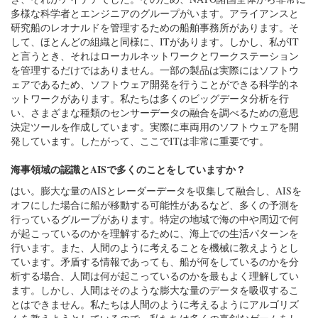
多様な科学者とエンジニアのグループがいます。アライアンスと
研究船のレオナルドを管理するための船舶事務所があります。そ
して、ほとんどの組織と同様に、ITがあります。しかし、私がIT
と言うとき、それはローカルネットワークとワークステーション
を管理するだけではありません。一部の製品は実際にはソフトウ
ェアであるため、ソフトウェア開発を行うことができる科学的ネ
ットワークがあります。私たちは多くのビッグデータ分析を行
い、さまざまな種類のセンサーデータの融合を調べるための意思
決定ツールを作成しています。実際に車両用のソフトウェアを開
発しています。したがって、ここでITは非常に重要です。
海事領域の認識とAISで多くのことをしていますか？
はい。膨大な量のAISとレーダーデータを収集して融合し、AISを
オフにした場合に船が移動する可能性があるなど、多くの予測を
行っているグループがあります。特定の地域で海の中や周辺で何
が起こっているのかを理解するために、海上での生活パターンを
行います。また、人間のように考えることを機械に教えようとし
ています。矛盾する情報であっても、船が何をしているのかを分
析する場合、人間は何が起こっているのかを最もよく理解してい
ます。しかし、人間はそのような膨大な量のデータを吸収するこ
とはできません。私たちは人間のように考えるようにアルゴリズ