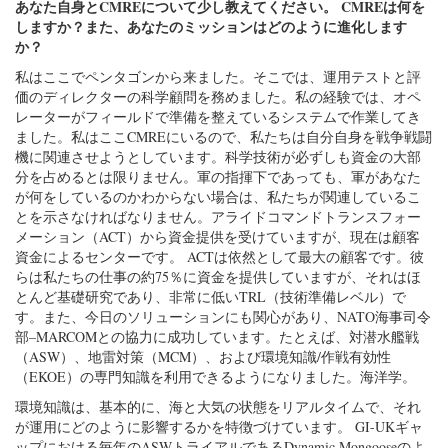
あなた自身とCMREについて少し教えてください。 CMREは何を
しますか？また、あなたのミッションはどのように進化します
か？
私はここでペンタゴンから来ました。そこでは、運用テストと評
価のディレクターの科学顧問を務めました。私の経験では、オペ
レーターがフィールドで準備を整えているシステムで作業してき
ました。私はここCMREにいるので、私たちは自分自身を戦争戦闘
機に関連させようとしています。科学技術が必ずしも資金の大部
分を占めるとは限りません。軍の指揮下であっても、軍があなた
が何をしているのかわからない場合は、私たちが関連しているこ
とを示さなければなりません。アライドコマンドトランスフォー
メーション（ACT）から資金提供を受けていますが、現在は顧客
資金によるセンターです。 ACTは依然として最大の顧客です。彼
らは私たちの仕事の約75％に資金を提供していますが、それはほ
とんど基礎研究であり、非常に低いTRL（技術準備レベル）で
す。また、今日のソリューションにも関心があり、NATO海事司令
部–MARCOMとの協力に成功しています。たとえば、対潜水艦戦
（ASW）、地雷対策（MCM）、および環境知識/作戦有効性
（EKOE）の専門知識を利用できるようになりました。海洋学。
環境知識は、基本的に、海と大気の状態をリアルタイムで、それ
が運用にどのように影響するかを特徴づけています。 GI-UKギャ
ップにおける毎年のASWトライアルであるDynamic Mongooseのよ