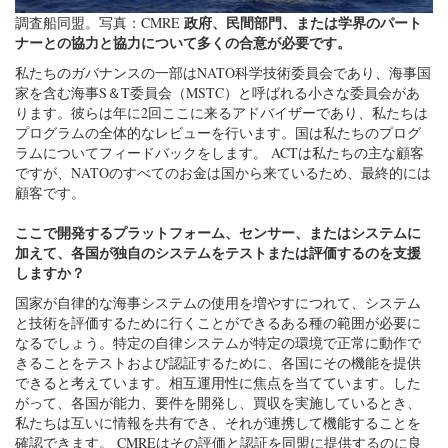
政府、民間部門、または学界のパート
調査船同盟。写真：CMRE
ナーとの協力と協力について多くの合意が必要です。
私たちのガバナンスの一部はNATO科学技術委員会であり、海事国
家を含む海事S＆T委員会（MSTC）と呼ばれる小さな委員会があ
ります。彼らは年に2回ここに来るアドバイザーであり、私たちは
プログラムの全体的なレビューを行います。国は私たちのプログ
ラムについてフィードバックをします。 ACTは私たちの主な顧客
ですが、NATOのすべてのお金は国から来ているため、最終的には
顧客です。
ここで開発するプラットフォーム、センサー、またはシステムに
加えて、各国が独自のシステムをテストまたは評価するのを支援
しますか？
国家が自律的な海事システムの使用を増やすにつれて、システム
と技術を評価するために行くことができるある種の範囲が必要に
なるでしょう。特定の自律システムが特定の環境で正常に動作で
きることをテストおよび認証するために、各国にその機能を提供
できると考えています。相互運用性に焦点を当てています。した
がって、各国が能力、要件を開発し、買収を実施しているとき、
私たちは互いに情報を共有でき、それが連携して機能することを
確認できます。 CMREはその評価と認証を同盟に提供するのに良