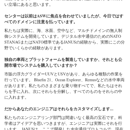
い立場にあると思います。
センターは以前はASWに焦点を合わせていましたが、今日ではす
べてのドメインに注意を払っています。
私たちは実際に、海、水面、空中など、マルチドメインの無人制
御システムを開発しています。デジタル水中通信のためのNATO
STANAGまたはNATO標準であるJANUSの経験から、実際にこの分
野でいくらかの経験があります。
独自の車両とプラットフォームを製造していますか、それとも公
開市場でシステムを購入していますか？
市販の浮力グライダーUUVとUSVがあり、あらゆる種類の作業を
行っています。 Bluefin 21、Ocean Explorer、Remusなどの水中車両
があります。私たちのさまざまな乗り物すべてで、私たちはそれ
らを手に入れ、次にそれらを分解し、すべてのものをそれらの中
に入れます。
だからあなたのエンジニアはそれらをカスタマイズします...
私たちのエンジニアリング部門は間違いなく最高の宝石です。科
学者はアイデアを思いつきますが、エンジニアは実際にそれを行
います。 JANUSは、ここで開発した水中通信プロトコルで、現在