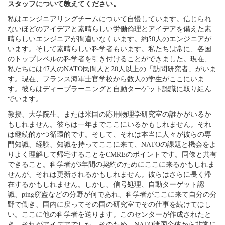
スタッフについて教えてください。
私はエンジニアリングチームについて自慢しています。信じられ
ないほどのアイデアと素晴らしい労働倫理とアイデアを備えた素
晴らしいエンジニアが間違いなくいます。約50人のエンジニアが
います。そして素晴らしい科学者もいます。私たちは常に、各国
のトップレベルの科学者を引き付けることができました。現在、
私たちには47人のNATO民間人と20人以上の「訪問研究者」がいま
す。現在、フランス海軍士官学校から数人の学生がここにいま
す。彼らはディープラーニングと自動ターゲット認識に取り組ん
でいます。
教授、大学院生、または米国の応用物理学研究室の誰かがいるか
もしれません。彼らは一年までここにいるかもしれません。それ
は継続的かつ循環的です。そして、それは本当に人々が彼らの専
門知識、経験、知識を持ってここに来て、NATOの課題と機会をよ
りよく理解して帰宅することをCMREのポイントです。同僚と共有
できること。科学者が3年間の契約のためにここに来るかもしれま
せんが、それは更新されるかもしれません。彼らはさらに長く滞
在するかもしれません。しかし、信号処理、自動ターゲット認
識、ping窃盗などの分野が何であれ、科学者がここに来て自分の分
野で働き、国内に戻ってその国の研究室でその仕事を続けてほし
い。ここに他の科学者を送ります。このセンターが作成されたと
き、それがアイデアでした。そのため、NATO諸国全体から非常に