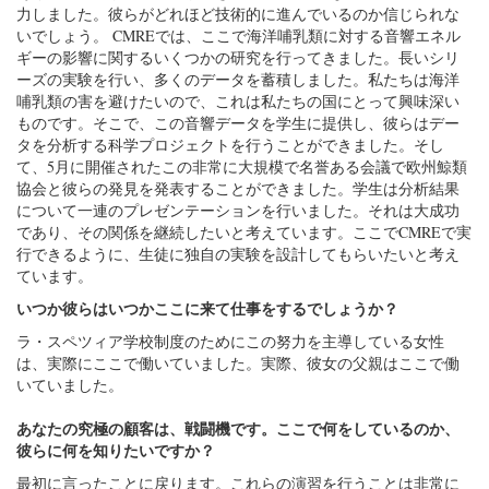
力しました。彼らがどれほど技術的に進んでいるのか信じられな
いでしょう。 CMREでは、ここで海洋哺乳類に対する音響エネル
ギーの影響に関するいくつかの研究を行ってきました。長いシリ
ーズの実験を行い、多くのデータを蓄積しました。私たちは海洋
哺乳類の害を避けたいので、これは私たちの国にとって興味深い
ものです。そこで、この音響データを学生に提供し、彼らはデー
タを分析する科学プロジェクトを行うことができました。そし
て、5月に開催されたこの非常に大規模で名誉ある会議で欧州鯨類
協会と彼らの発見を発表することができました。学生は分析結果
について一連のプレゼンテーションを行いました。それは大成功
であり、その関係を継続したいと考えています。ここでCMREで実
行できるように、生徒に独自の実験を設計してもらいたいと考え
ています。
いつか彼らはいつかここに来て仕事をするでしょうか？
ラ・スペツィア学校制度のためにこの努力を主導している女性
は、実際にここで働いていました。実際、彼女の父親はここで働
いていました。
あなたの究極の顧客は、戦闘機です。ここで何をしているのか、
彼らに何を知りたいですか？
最初に言ったことに戻ります。これらの演習を行うことは非常に