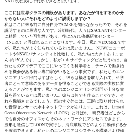
NATOのためにそれができると思います。
ここには世界クラスの施設があります。あなたが何をするのか分
からない人にそれをどのように説明しますか？
私はここに来る前に自分自身でCMREを知らなかったので、それを
説明するのに最適な人です。冷戦時代、人々はSACLANTセンター
に精通していた可能性があり、後にNATO海底研究センター
（NURC）と呼ばれることになります。今日、私たちはCMREです
が、私たちがよく知られているとは思いません。 NUWCニューポ
ートやNSWCパナマシティと比較して、私たちは大きくありませ
ん-約150人です。しかし、私がエキサイティングだと思うのは、自
分たちのアイデアでここにやってくる科学者と、チームで働き始
める機会がある若い専門家がいるという事実です。私たちのエン
ジニアリング部門はすばらしく、彼らは概念を取り入れて、科学
者にとって意味のあるデータを得ることができる実際の実験に変
えることができます。私たちのエンジニアリング部門が十分な賞
賛を得ているとは思いません。彼らは何でも作ることができ、そ
れを機能させるでしょう。窓のすぐ外には、三脚に取り付けられ
た音響センサーの水中ネットワークがあります。これは、Littoral
Ocean Observatory Network（LOON）と呼ばれ、研究者はどこから
でも自分のオフィスからそのネットワークにアクセスできます。
波形を送信してLOONで実行し、海底環境でどのように動作するか
を確認できます。私たちのエンジニアはシステムを構築および修