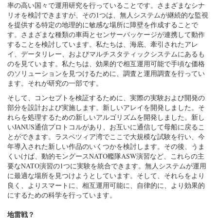
率の高い国々で運用研究を行っていることです。さまざまなシナ
リオを検討できますが、その1つは、無人システムが継続的な監視
を提供する特定の地理的に敏感な場所に障壁を作成することで
す。さまざまな種類の車両とセンサーパッケージが連携して動作
することを検討しています。私たちは、海底、牽引されたアレ
イ、データリレー、およびマルチスタティックシステムにあるも
のを見ています。私たちは、効果的で相互運用可能で手頃な価格
のソリューションを見つけるために、調査と運用調査を行ってい
ます。それが研究の一部です。
そして、コンセプトを検証するために、実際の実験および開発の
部分を設計および実施します。新しいアレイを開発しました。そ
れらを処理するための新しいアルゴリズムを開発しました。新し
いJANUS通信プロトコルがあり、お互いに通信して母船に戻るこ
とができます。ラスペツィア湾でここで大規模な試験を行い、今
年導入された新しい作品のいくつかを検討します。その後、うま
くいけば、動的モングースNATO艦隊ASW演習など、これらの主
要なNATO演習の1つに実験を統合できます。無人システムが運用
に最適な場所を見つけようとしています。そして、それらをより
良く、よりスマートに、相互運用可能に、自律的に、より効果的
にするための科学を行っています。
地雷戦？