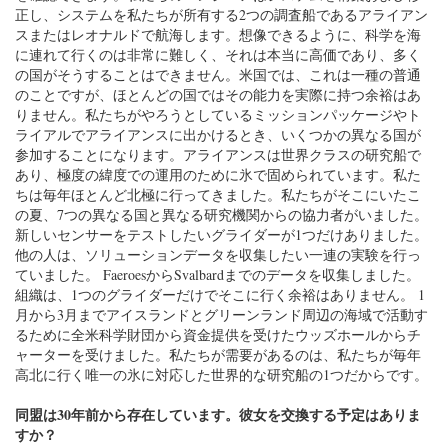
正し、システムを私たちが所有する2つの調査船であるアライアン
スまたはレオナルドで航海します。想像できるように、科学を海
に連れて行くのは非常に難しく、それは本当に高価であり、多く
の国がそうすることはできません。米国では、これは一種の普通
のことですが、ほとんどの国ではその能力を実際に持つ余裕はあ
りません。私たちがやろうとしているミッションパッケージやト
ライアルでアライアンスに出かけるとき、いくつかの異なる国が
参加することになります。アライアンスは世界クラスの研究船で
あり、極度の緯度での運用のために氷で固められています。私た
ちは毎年ほとんど北極に行ってきました。私たちがそこにいたこ
の夏、7つの異なる国と異なる研究機関からの協力者がいました。
新しいセンサーをテストしたいグライダーが1つだけありました。
他の人は、ソリューションデータを収集したい一連の実験を行っ
ていました。 FaeroesからSvalbardまでのデータを収集しました。
組織は、1つのグライダーだけでそこに行く余裕はありません。 1
月から3月までアイスランドとグリーンランド周辺の海域で活動す
るために全米科学財団から資金提供を受けたウッズホールからチ
ャーターを受けました。私たちが需要があるのは、私たちが毎年
高北に行く唯一の氷に対応した世界的な研究船の1つだからです。
同盟は30年前から存在しています。彼女を交換する予定はありま
すか？