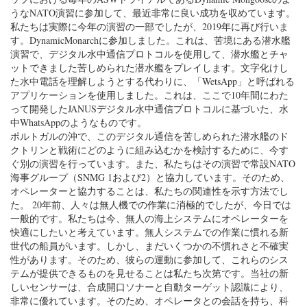
うなNATO演習に参加して、最近非常に良い成功を収めています。
私たちは実際に今年の演習の一部でしたが、2019年に再び行いま
す。DynamicMonarchに参加しました。これは、苦境にある潜水艦
演習で、デジタル水中通信プロトコルを使用して、潜水艦とチャ
ットできました苦しめられた潜水艦をプレイします。文字化けし
た水中電話を理解しようとする代わりに、「WetsApp」と呼ばれる
アプリケーションを使用しました。これは、ここで10年間にわた
って開発したJANUSデジタル水中通信プロトコルに基づいた、水
中WhatsAppのようなものです。
ポルトガルの沖で、このデジタル通信を苦しめられた潜水艦のド
クトリンと戦術にどのように組み込むかを検討するために、今す
ぐ別の演習を行っています。また、私たちはその演習で常設NATO
海事グループ（SNMG 1および2）と協力しています。そのため、
オペレーターと協力することは、私たちの関連性を示す方法でし
た。 20年前、人々は無人機での作業に消極的でしたが、今日では
一般的です。私たちは今、無人の海上システムにオペレーターを
快適にしたいと考えています。無人システムでの作業に慣れる新
世代の船員がいます。しかし、まだいくつかの不慣れさと不確実
性があります。そのため、彼らの運動に参加して、これらのシス
テムが提供できるものを見せることは私たち次第です。当社の新
しいセンサーは、合成開口ソナーと自動ターゲット認識により、
非常に優れています。そのため、オペレータとの会話を持ち、科