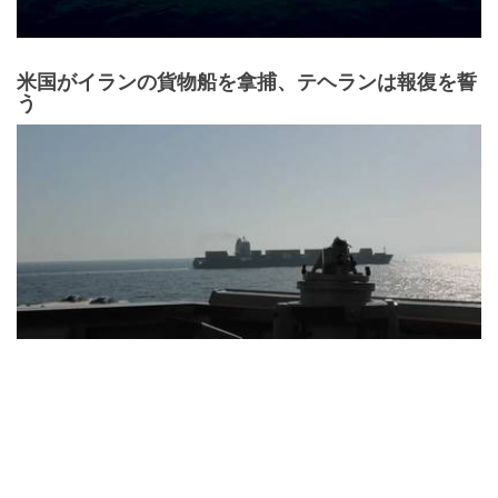
米国がイランの貨物船を拿捕、テヘランは報復を誓
う