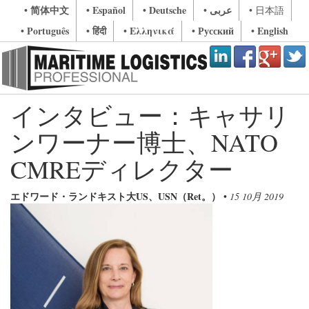
• 简体中文
• Español
• Deutsche
• عربى
• 日本語
• Português
• हिंदी
• Ελληνικά
• Русский
• English
インタビュー：キャサリ
ンワーナー博士、NATO
CMREディレクター
エドワード・ランドキスト大US、USN（Ret。）
•
15 10月 2019