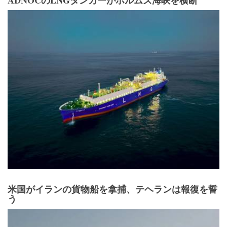
ADNOCのLNGタンカーがホルムズ海峡を横断
米国がイランの貨物船を拿捕、テヘランは報復を誓
う