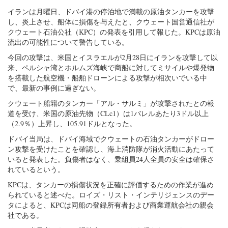
イランは月曜日、ドバイ港の停泊地で満載の原油タンカーを攻撃
し、炎上させ、船体に損傷を与えたと、クウェート国営通信社が
クウェート石油公社（KPC）の発表を引用して報じた。KPCは原油
流出の可能性について警告している。
今回の攻撃は、米国とイスラエルが2月28日にイランを攻撃して以
来、ペルシャ湾とホルムズ海峡で商船に対してミサイルや爆発物
を搭載した航空機・船舶ドローンによる攻撃が相次いでいる中
で、最新の事例に過ぎない。
クウェート船籍のタンカー「アル・サルミ」が攻撃されたとの報
道を受け、米国の原油先物（CLc1）は1バレルあたり3ドル以上
（2.9％）上昇し、105.91ドルとなった。
ドバイ当局は、ドバイ海域でクウェートの石油タンカーがドロー
ン攻撃を受けたことを確認し、海上消防隊が消火活動にあたって
いると発表した。負傷者はなく、乗組員24人全員の安全は確保さ
れているという。
KPCは、タンカーの損傷状況を正確に評価するための作業が進め
られていると述べた。ロイズ・リスト・インテリジェンスのデー
タによると、KPCは同船の登録所有者および商業運航会社の親会
社である。