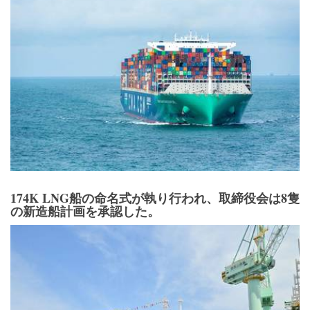
174K LNG船の命名式が執り行われ、取締役会は8隻
の新造船計画を承認した。