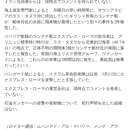
イラン当局者からは、現時点でコメントを得られていない。
海上保安専門家によると、月曜日の早い時間帯に、サウジアラビ
アのラス・タヌラ沖に停泊していたギリシャ所有のコンテナ船
が、船体付近の水面に飛来物が着弾したという別々の事件を2件報
告した。
リベリア船籍のコンテナ船エクスプレス・ローマの担当者は、グ
リニッジ標準時13時52分、ラス・タヌラから北東約22海里（40.7キ
ロ）の地点で、正体不明の飛翔体2個がコンテナ船付近の海面に落
下したと報告した。英国の海上リスク管理グループ、ヴァンガー
ドによると、これらの出来事は1時間以内に発生し、乗組員は無事
だったという。
バンガード紙によると、イスラム革命防衛隊は以前、3月11日にエ
クスプレス・ローマを攻撃したと主張していた。
エクスプレス・ローマの運営会社は、現時点でコメントを発表し
ていない。
石油タンカーへの攻撃や発射物について、犯行声明を出した組織
はない。
（ロイター通信 - ムハンマド・アル・ゲバリー、メンナ・アラ