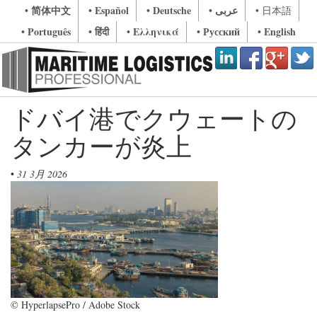
• 简体中文
• Español
• Deutsche
• عربى
• 日本語
• Português
• हिंदी
• Ελληνικά
• Русский
• English
ドバイ港でクウェートの
タンカーが炎上
•
31 3月 2026
© HyperlapsePro / Adobe Stock