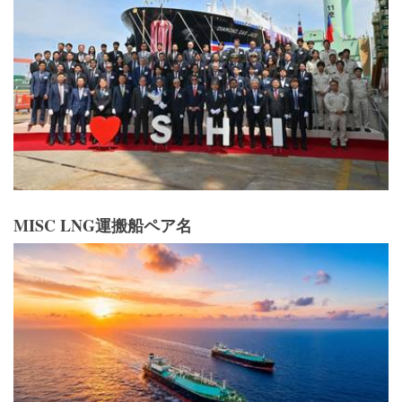
MISC LNG運搬船ペア名