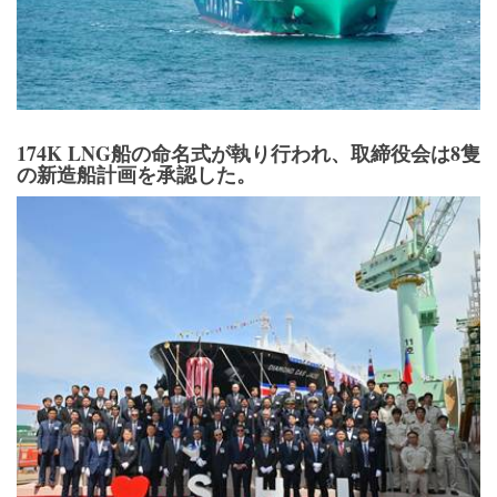
174K LNG船の命名式が執り行われ、取締役会は8隻
の新造船計画を承認した。