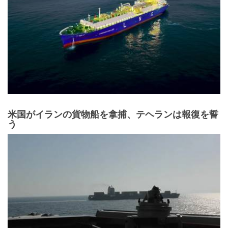
米国がイランの貨物船を拿捕、テヘランは報復を誓
う