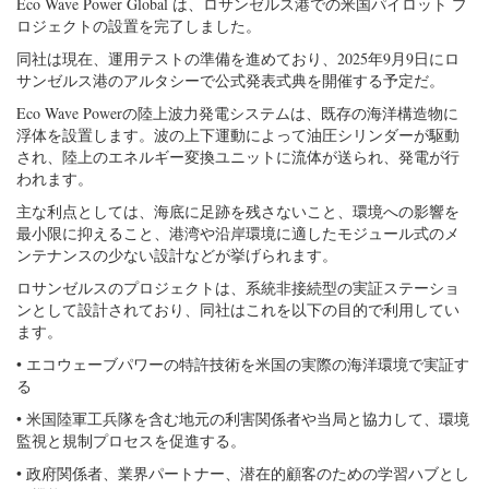
Eco Wave Power Global は、ロサンゼルス港での米国パイロット プ
ロジェクトの設置を完了しました。
同社は現在、運用テストの準備を進めており、2025年9月9日にロ
サンゼルス港のアルタシーで公式発表式典を開催する予定だ。
Eco Wave Powerの陸上波力発電システムは、既存の海洋構造物に
浮体を設置します。波の上下運動によって油圧シリンダーが駆動
され、陸上のエネルギー変換ユニットに流体が送られ、発電が行
われます。
主な利点としては、海底に足跡を残さないこと、環境への影響を
最小限に抑えること、港湾や沿岸環境に適したモジュール式のメ
ンテナンスの少ない設計などが挙げられます。
ロサンゼルスのプロジェクトは、系統非接続型の実証ステーショ
ンとして設計されており、同社はこれを以下の目的で利用してい
ます。
• エコウェーブパワーの特許技術を米国の実際の海洋環境で実証す
る
• 米国陸軍工兵隊を含む地元の利害関係者や当局と協力して、環境
監視と規制プロセスを促進する。
• 政府関係者、業界パートナー、潜在的顧客のための学習ハブとし