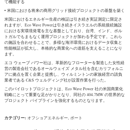
て機能する
• 米国における将来の商用グリッド接続プロジェクトの基盤を築く
米国におけるエネルギー生産の検証は引き続き実証測定に限定さ
れますが、Eco Wave Powerは引き続きイスラエルの系統接続施設
における実環境発電を主な基盤としており、台湾、インド、ポル
トガルでもまもなく運用プロジェクトが加わる予定です。これら
の施設を合わせることで、多様な海洋環境におけるデータ収集と
性能検証が拡大し、本格的な商業化への道筋を支えることになり
ます。
エコ ウェーブ パワー社は、革新的なフローターを製造した女性経
営の製造会社であるオールウェイズ メタル社を含むカリフォルニ
アに拠点を置く企業と提携し、ウィルミントンの家族経営の請負
業者である C&S ウェルディング社が設置作業を行った。
このパイロットプロジェクトは、Eco Wave Power 社の米国商業化
戦略にとって重要な足がかりとなり、同社の 404.7MW の世界的な
プロジェクト パイプラインを強化するものとなります。
カテゴリー:
オフショアエネルギー
,
ポート