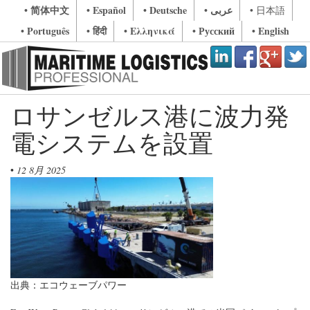
• 简体中文
• Español
• Deutsche
• عربى
• 日本語
• Português
• हिंदी
• Ελληνικά
• Русский
• English
ロサンゼルス港に波力発
電システムを設置
•
12 8月 2025
出典：エコウェーブパワー