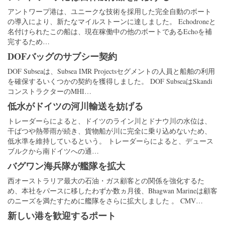
アントワープ港は、ユニークな技術を採用した完全自動のボート
の導入により、新たなマイルストーンに達しました。 Echodroneと
名付けられたこの船は、現在稼働中の他のボートであるEchoを補
完するため…
DOFバッグのサブシー契約
DOF Subseaは、Subsea IMR Projectsセグメントの人員と船舶の利用
を確保するいくつかの契約を獲得しました。 DOF SubseaはSkandi
コンストラクターのMHI…
低水がドイツの河川輸送を妨げる
トレーダーらによると、ドイツのライン川とドナウ川の水位は、
干ばつや熱帯雨が続き、貨物船が川に完全に乗り込めないため、
低水準を維持しているという。 トレーダーらによると、デュース
ブルクから南ドイツへの通…
バグワン海兵隊が艦隊を拡大
西オーストラリア最大の石油・ガス顧客との関係を強化するた
め、本社をパースに移したわずか数ヵ月後、Bhagwan Marineは顧客
のニーズを満たすために艦隊をさらに拡大しました 。 CMV…
新しい港を歓迎するポート