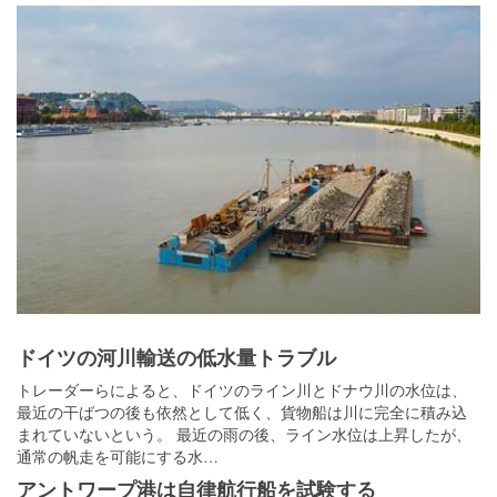
ドイツの河川輸送の低水量トラブル
トレーダーらによると、ドイツのライン川とドナウ川の水位は、
最近の干ばつの後も依然として低く、貨物船は川に完全に積み込
まれていないという。 最近の雨の後、ライン水位は上昇したが、
通常の帆走を可能にする水…
アントワープ港は自律航行船を試験する