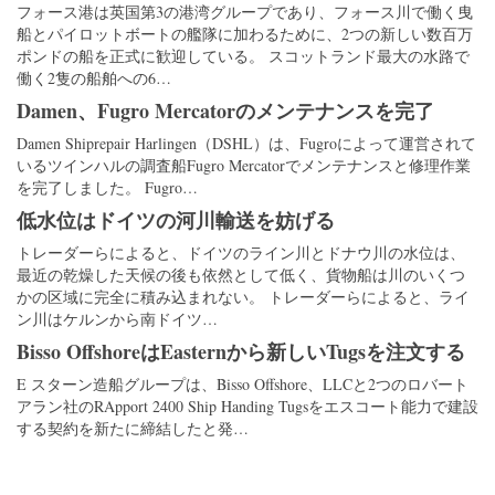
フォース港は英国第3の港湾グループであり、フォース川で働く曳
船とパイロットボートの艦隊に加わるために、2つの新しい数百万
ポンドの船を正式に歓迎している。 スコットランド最大の水路で
働く2隻の船舶への6…
Damen、Fugro Mercatorのメンテナンスを完了
Damen Shiprepair Harlingen（DSHL）は、Fugroによって運営されて
いるツインハルの調査船Fugro Mercatorでメンテナンスと修理作業
を完了しました。 Fugro…
低水位はドイツの河川輸送を妨げる
トレーダーらによると、ドイツのライン川とドナウ川の水位は、
最近の乾燥した天候の後も依然として低く、貨物船は川のいくつ
かの区域に完全に積み込まれない。 トレーダーらによると、ライ
ン川はケルンから南ドイツ…
Bisso OffshoreはEasternから新しいTugsを注文する
E スターン造船グループは、Bisso Offshore、LLCと2つのロバート
アラン社のRApport 2400 Ship Handing Tugsをエスコート能力で建設
する契約を新たに締結したと発…