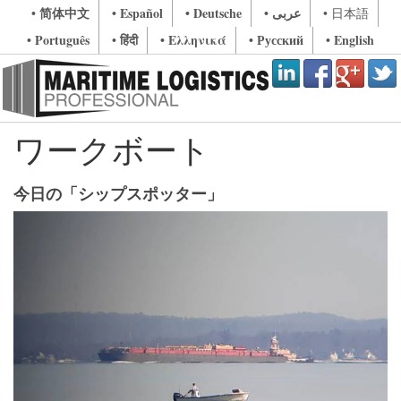
• 简体中文
• Español
• Deutsche
• عربى
• 日本語
• Português
• हिंदी
• Ελληνικά
• Русский
• English
ワークボート
今日の「シップスポッター」