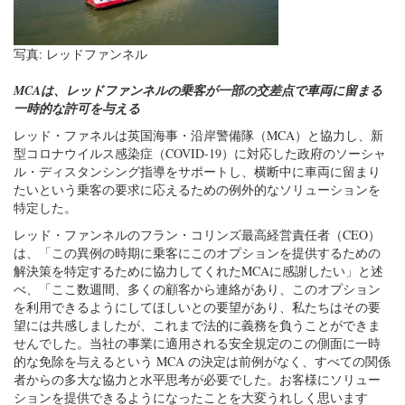
写真: レッドファンネル
MCAは、レッドファンネルの乗客が一部の交差点で車両に留まる
一時的な許可を与える
レッド・ファネルは英国海事・沿岸警備隊（MCA）と協力し、新
型コロナウイルス感染症（COVID-19）に対応した政府のソーシャ
ル・ディスタンシング指導をサポートし、横断中に車両に留まり
たいという乗客の要求に応えるための例外的なソリューションを
特定した。
レッド・ファンネルのフラン・コリンズ最高経営責任者（CEO）
は、「この異例の時期に乗客にこのオプションを提供するための
解決策を特定するために協力してくれたMCAに感謝したい」と述
べ、「ここ数週間、多くの顧客から連絡があり、このオプション
を利用できるようにしてほしいとの要望があり、私たちはその要
望には共感しましたが、これまで法的に義務を負うことができま
せんでした。当社の事業に適用される安全規定のこの側面に一時
的な免除を与えるという MCA の決定は前例がなく、すべての関係
者からの多大な協力と水平思考が必要でした。お客様にソリュー
ションを提供できるようになったことを大変うれしく思います