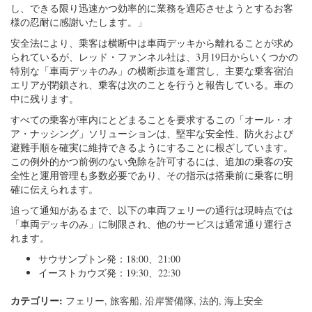
し、できる限り迅速かつ効率的に業務を適応させようとするお客
様の忍耐に感謝いたします。」
安全法により、乗客は横断中は車両デッキから離れることが求め
られているが、レッド・ファンネル社は、3月19日からいくつかの
特別な「車両デッキのみ」の横断歩道を運営し、主要な乗客宿泊
エリアが閉鎖され、乗客は次のことを行うと報告している。車の
中に残ります。
すべての乗客が車内にとどまることを要求するこの「オール・オ
ア・ナッシング」ソリューションは、堅牢な安全性、防火および
避難手順を確実に維持できるようにすることに根ざしています。
この例外的かつ前例のない免除を許可するには、追加の乗客の安
全性と運用管理も多数必要であり、その指示は搭乗前に乗客に明
確に伝えられます。
追って通知があるまで、以下の車両フェリーの通行は現時点では
「車両デッキのみ」に制限され、他のサービスは通常通り運行さ
れます。
サウサンプトン発：18:00、21:00
イーストカウズ発：19:30、22:30
カテゴリー:
フェリー
,
旅客船
,
沿岸警備隊
,
法的
,
海上安全