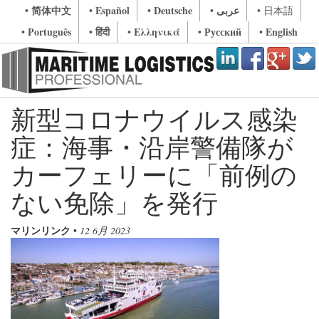
• 简体中文
• Español
• Deutsche
• عربى
• 日本語
• Português
• हिंदी
• Ελληνικά
• Русский
• English
新型コロナウイルス感染
症：海事・沿岸警備隊が
カーフェリーに「前例の
ない免除」を発行
マリンリンク
•
12 6月 2023