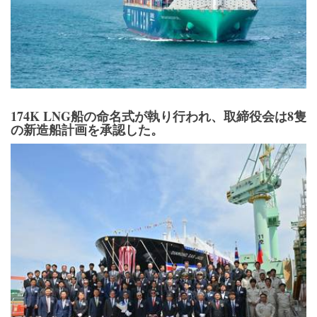
174K LNG船の命名式が執り行われ、取締役会は8隻
の新造船計画を承認した。