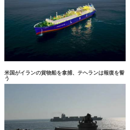
米国がイランの貨物船を拿捕、テヘランは報復を誓
う