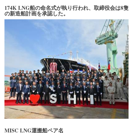
174K LNG船の命名式が執り行われ、取締役会は8隻
の新造船計画を承認した。
MISC LNG運搬船ペア名