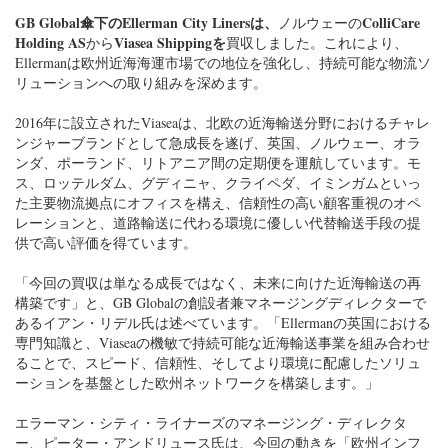
GB Global傘下のEllerman City Linersは、
ColliCare
ノルウェーの
Holding AS
Viasea Shippingを
から
買収しました。これにより、
Ellermanは欧州近海海運市場での地位を強化し、持続可能な物流ソ
リューションへの取り組みを深めます。
2016年に設立されたViaseaは、北欧の近海輸送分野におけるチャレ
ンジャーブランドとして急成長を遂げ、英国、ノルウェー、オラ
ンダ、ポーランド、リトアニア間の定期便を運航しています。モ
ス、ロッテルダム、グディニャ、クライペダ、イミンガムといっ
た主要物流拠点にオフィスを構え、信頼性の高い顧客重視のオペ
レーションと、道路輸送に代わる環境に優しい代替輸送手段の提
供で高い評価を得ています。
「今回の買収は単なる成長ではなく、未来に向けた近海輸送の再
構築です」と、GB Globalの創設者兼マネージングディレクターで
あるイアン・リデル氏は述べています。「Ellermanの英国における
専門知識と、Viaseaの機敏で持続可能な近海輸送事業を組み合わせ
ることで、スピード、信頼性、そしてより環境に配慮したソリュ
ーションを基盤とした欧州ネットワークを構築します。」
エラーマン・シティ・ライナーズのマネージング・ディレクタ
ー、ピーター・アンドリュース氏は、今回の動きを「欧州インフ