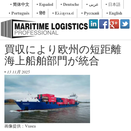
• 简体中文
• Español
• Deutsche
• عربى
• 日本語
• Português
• हिंदी
• Ελληνικά
• Русский
• English
買収により欧州の短距離
海上船舶部門が統合
•
13 11月 2025
画像提供：Viasea