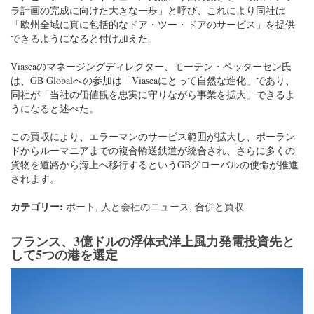
ラ計画の完成に向けた大きな一歩」と呼び、これにより同社は
「欧州全域に真に包括的なドア・ツー・ドアのサービス」を提供
できるようになると付け加えた。
Viaseaのマネージングディレクター、モーテン・ペッターセン氏
は、GB Globalへの参加は「Viaseaにとって自然な進化」であり、
同社が「当社の価値観を忠実に守りながら事業を拡大」できるよ
うになると述べた。
この買収により、エラーマンのサービス範囲が拡大し、ポーラン
ドからルーマニアまでの複合輸送鉄道が統合され、さらに多くの
貨物を道路から海上へ移行するというGBグローバルの使命が推進
されます。
カテゴリー:
ポート
,
人と会社のニュース
,
合併と買収
フランス、3億ドルの浮体式洋上風力発電投資先と
して5つの港を選定