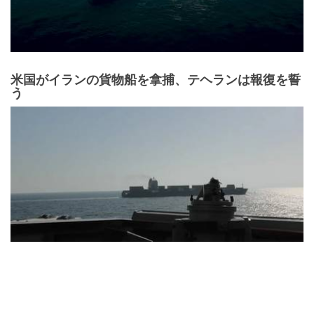
米国がイランの貨物船を拿捕、テヘランは報復を誓
う