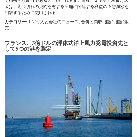
す積極的な取引であると予想されます。買収による分配可能な現
金は、期限切れの契約を有する船舶に関連する利益の予想減額を
相殺するために使用される。
カテゴリー:
LNG
,
人と会社のニュース
,
合併と買収
,
船舶
,
船舶販
売
フランス、3億ドルの浮体式洋上風力発電投資先と
して5つの港を選定