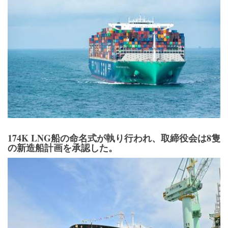
174K LNG船の命名式が執り行われ、取締役会は8隻
の新造船計画を承認した。