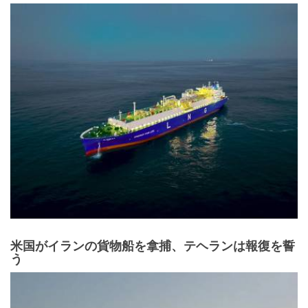
米国がイランの貨物船を拿捕、テヘランは報復を誓
う