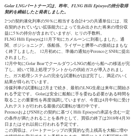
Golar LNGパートナーズは、昨年、FLNG Hilli Episeyoの持分取得
契約を締結したと発表しました。
2つの契約液化列車の50％に相当する合計4つの共通単位には、現
在契約されていない拡張能力によって生み出された将来の増分収
益に5％の持分が含まれていますが、ヒリの手数料。
FLNG Hilli Episeyoは11月下旬にカメルーンに到着しました。通
関、ポジショニング、係船係、ライザーと臍帯への接続はまもな
く終了しました。 12月初めに、準備の通知がPerencoとSNHに提出
されました。
12月中旬にGolar BearでクールダウンLNGの船から船への移送が完
了し、続いて陸上処理プラントからの供給ガスが導入されまし
た。ガス処理システムの完全な試運転がほぼ完了し、満足のいく
結果が得られています。
冷媒列車の試運転は2月まで続き、最初のLNG生産は来年に開始さ
れる予定です。 Golarは安全に船舶に手を委ねる必要がある時間を
取ることの重要性を再度強調していますが、今度は4月中旬に受け
入れテストが行​​われる最後の試運転が進行中です。
PerencoおよびSNHとの契約に基づくHilli Episeyoの承諾を含む一定
の条件が満たされることを条件として、買収の終了は2018年4月30
日またはそれ以前に行われる予定です。
この買収は、パートナーシップの実質的な売上残高を大幅に増や