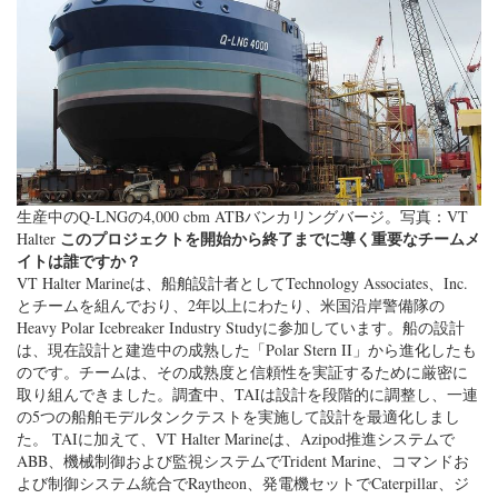
生産中のQ-LNGの4,000 cbm ATBバンカリングバージ。写真：VT
このプロジェクトを開始から終了までに導く重要なチームメ
Halter
イトは誰ですか？
VT Halter Marineは、船舶設計者としてTechnology Associates、Inc.
とチームを組んでおり、2年以上にわたり、米国沿岸警備隊の
Heavy Polar Icebreaker Industry Studyに参加しています。船の設計
は、現在設計と建造中の成熟した「Polar Stern II」から進化したも
のです。チームは、その成熟度と信頼性を実証するために厳密に
取り組んできました。調査中、TAIは設計を段階的に調整し、一連
の5つの船舶モデルタンクテストを実施して設計を最適化しまし
た。 TAIに加えて、VT Halter Marineは、Azipod推進システムで
ABB、機械制御および監視システムでTrident Marine、コマンドお
よび制御システム統合でRaytheon、発電機セットでCaterpillar、ジ
ョイナーパッケージでJamestown Metal Marine、 HVACシステム用
のBronswerk。このプログラムは、900人の熟練した職人とスタッフ
をミシシッピ州にある造船所に追加する予定です。
このプロジェクトは、あなたの庭を走った他のプロジェクトとど
う違うのですか？