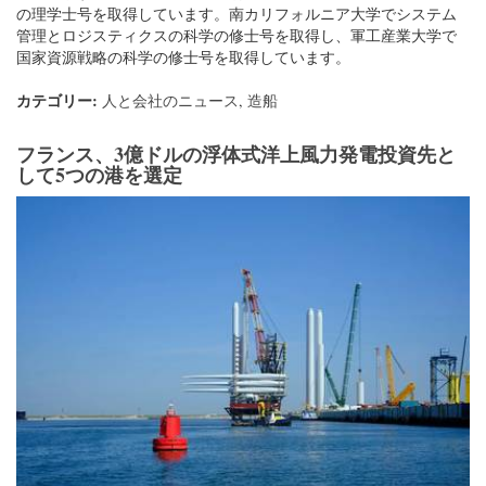
フランス、3億ドルの浮体式洋上風力発電投資先と
して5つの港を選定
ホルムズ海峡は半開か半閉か？タンカー運賃は回復
傾向にある