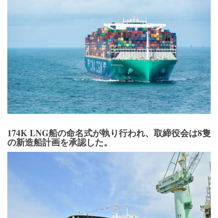
174K LNG船の命名式が執り行われ、取締役会は8隻
の新造船計画を承認した。