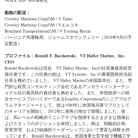
バージニア州運輸局、ジェームズタウンフェリー（2019年9月の予
定配送）
プロファイル：Ronald F. Baczkowski、VT Halter Marine、Inc.
CEO
Ronald Baczkowskiは現在、VT Halter Marine、Incの社長兼最高経営
責任者です。この任務の前は、VT Systems、Inc.の事業開発担当副
社長を務めていました。 VT Halter Marineの米国親本社。また、専
門的な経営コンサルティング会社であるアンガライインターナシ
ョナル社の最高執行責任者も務めました。また、米国政府への統
合サービスプロバイダーであるEngility Corporationのシニアプログ
ラムマネージャーとして。彼は1980年に米国海兵隊でプロとして
のキャリアを開始し、2012年に准将の地位で退職しました。彼
は、高レベルの戦略的イニシアチブを指揮するさまざまな指揮お
よびスタッフのポジションを保持しました。彼は、戦略的計画、
変更管理、および組織的リーダーシップにおいて豊富な経験を持
っています。 Ronald Baczkowskiは、米国海軍士官学校で機械工学
の理学士号を取得しています。南カリフォルニア大学でシステム
管理とロジスティクスの科学の修士号を取得し、軍工産業大学で
国家資源戦略の科学の修士号を取得しています。
カテゴリー:
人と会社のニュース
,
造船