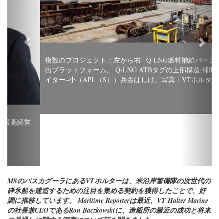
複数のプロジェクト：左から右– Q-LNG燃料補給バージ貨物排
出プラットフォーム。 Q-LNG ATBタグの上部構造;補助人員ラ
イター–小（APL（S））兵舎はしけ。写真：VTホルター
MSのパスカグーラにあるVTホルターは、米沿岸警備隊の次世代の
砕氷船を建造するための注目を集める契約を獲得したことで、好
調に推移しています。 Maritime Reporterは最近、VT Halter Marine
の社長兼CEOであるRon Baczkowskiに、造船所の最近の成功と将来
の見通しに関する洞察について話を聞きました。
世界的に、造船業は最近、いくつかの「興味深い」時代を経験し
ています。あなたの観点からはどのように見えましたか？
過去12か月間のVT Halterの造船市場と活動はダイナミックでし
た。商業および政府プログラムの機会も同様であり、開発と提案