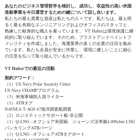
続的に取り組んでいます。そのため、ブラストアンドペイントフ
ァシリティを作成しました。海運業界の多くの企業の注目を集め
ています。私たち全員が安全に作業し、環境に優しいことに細心
の注意を払って取り組んでいるからです。
VT Halterでの最近の活動
契約アワード：
（1）US Navy Polar Security Cutter
US Navy CHAMPプログラム
（3）米海軍補助人員ライター
（1）ATBタグ
NAVSEA T-AGS 67海洋調査船調査
（2）ロジスティックサポート船-非公開
（1）Q-LNG –オフショア米国籍、ジョーンズ法準拠4,000cbm LNG
バンカリングATBバージ
（1）Q-LNG –オフショアATBタグボート
NOAA NAV AGOR研究
船舶の配送：
Crowley Maritime CorpのM / V Taino
Crowley Maritime CorpのM / Vエルコキ
Bouchard TransportationのM / V Evening Breeze