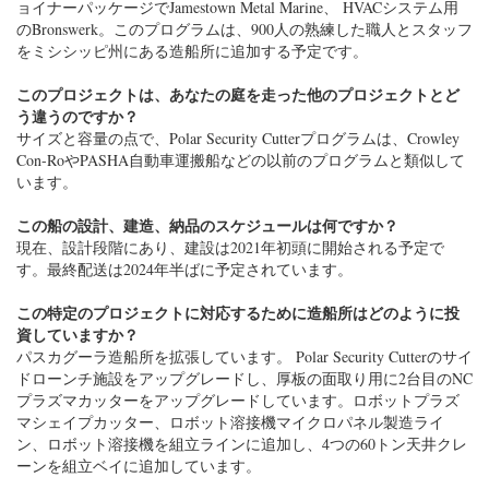
サイズと容量の点で、Polar Security Cutterプログラムは、Crowley
Con-RoやPASHA自動車運搬船などの以前のプログラムと類似して
います。
この船の設計、建造、納品のスケジュールは何ですか？
現在、設計段階にあり、建設は2021年初頭に開始される予定で
す。最終配送は2024年半ばに予定されています。
この特定のプロジェクトに対応するために造船所はどのように投
資していますか？
パスカグーラ造船所を拡張しています。 Polar Security Cutterのサイ
ドローンチ施設をアップグレードし、厚板の面取り用に2台目のNC
プラズマカッターをアップグレードしています。ロボットプラズ
マシェイプカッター、ロボット溶接機マイクロパネル製造ライ
ン、ロボット溶接機を組立ラインに追加し、4つの60トン天井クレ
ーンを組立ベイに追加しています。
あなたのビジネス管理哲学を検討し、成功し、収益性の高い米国
造船事業を今日運営するための鍵について話し合います。
私たちの最も貴重な資産は私たちの人々です。私たちは、最も明
るく最も有能なエンジニアリングおよびオフィスのスタッフと、
熟練した献身的な職人を雇っています。 VT Halterは環境保護に継