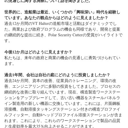
の継続的な提出に続き、Polar Security Cutterの受賞がハイライトで
す。
今後12か月はどのように見えますか？
私たちは、来年の政府と商業の機会の見通しに勇気づけられてい
ます。
過去1年間、会社は自社の庭にどのように投資しましたか？
過去24か月間、資本の改善、従業員のトレーニング、環境の改
善、エンジニアリングに多額の投資をしてきました。プロセスの
継続的な改善に取り組んでいます。現在、構造製造ワークステー
ションをアップグレードして、古い古い機器をスチールパネルラ
イン製造用の新しい機器に交換しています。これには、片面鋼板
溶接機、自動溶接タッキングステーション付きの構造プロファイ
ルフィッター、自動8ヘッドプロファイル溶接ステーションが含ま
れます。これにより、これらのワークステーションで製品の品質
と生産効率を最大35％向上させることができます。
2018年に新たに登場したVTホルターマリンは、環境に安全な環境
で乗組員があらゆる気象条件で作業できる最先端の密閉型建物で
あるブラストおよび塗装施設をデビューさせました。この施設
は、すべての気象条件で24時間年中無休で稼働するようにも設計
されており、100％LED照明を使用してエネルギー消費と二酸化炭