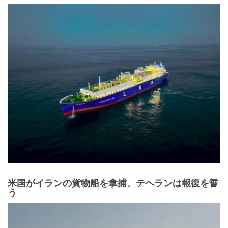
米国がイランの貨物船を拿捕、テヘランは報復を誓
う