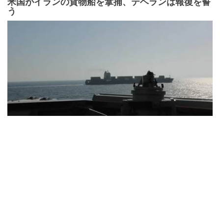
米国がイランの貨物船を拿捕、テヘランは報復を誓
う