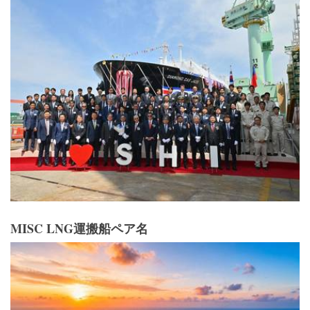
MISC LNG運搬船ペア名