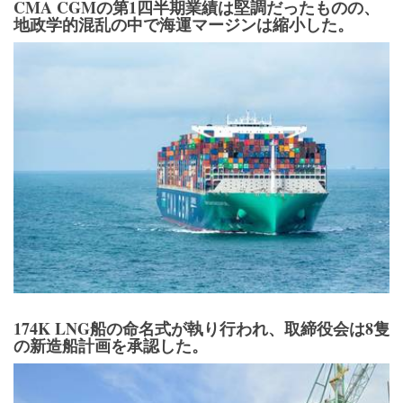
CMA CGMの第1四半期業績は堅調だったものの、
地政学的混乱の中で海運マージンは縮小した。
174K LNG船の命名式が執り行われ、取締役会は8隻
の新造船計画を承認した。