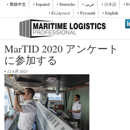
• 简体中文
• Español
• Deutsche
• عربى
• P
• 日本語
• Ελληνικά
• Русский
• English
MarTID 2020 アンケート
に参加する
•
12 6月 2023