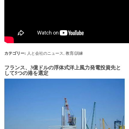
カテゴリー:
人と会社のニュース
,
教育/訓練
フランス、3億ドルの浮体式洋上風力発電投資先と
して5つの港を選定