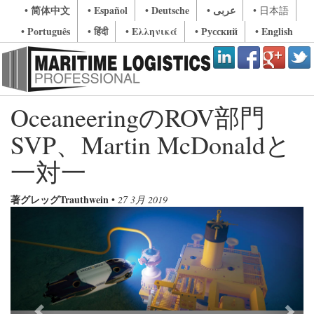
• 简体中文
• Español
• Deutsche
• عربى
• 日本語
• Português
• हिंदी
• Ελληνικά
• Русский
• English
OceaneeringのROV部門
SVP、Martin McDonaldと
一対一
著グレッグTrauthwein
•
27 3月 2019
Previous
Next