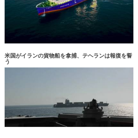
米国がイランの貨物船を拿捕、テヘランは報復を誓
う