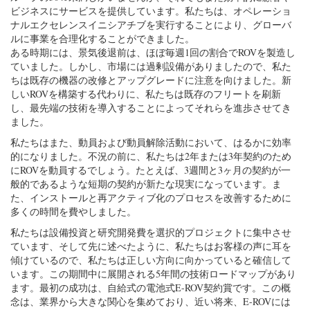
ビジネスにサービスを提供しています。私たちは、オペレーショ
ナルエクセレンスイニシアチブを実行することにより、グローバ
ルに事業を合理化することができました。
ある時期には、景気後退前は、ほぼ毎週1回の割合でROVを製造し
ていました。しかし、市場には過剰設備がありましたので、私た
ちは既存の機器の改修とアップグレードに注意を向けました。新
しいROVを構築する代わりに、私たちは既存のフリートを刷新
し、最先端の技術を導入することによってそれらを進歩させてき
ました。
私たちはまた、動員および動員解除活動において、はるかに効率
的になりました。不況の前に、私たちは2年または3年契約のため
にROVを動員するでしょう。たとえば、3週間と3ヶ月の契約が一
般的であるような短期の契約が新たな現実になっています。ま
た、インストールと再アクティブ化のプロセスを改善するために
多くの時間を費やしました。
私たちは設備投資と研究開発費を選択的プロジェクトに集中させ
ています、そして先に述べたように、私たちはお客様の声に耳を
傾けているので、私たちは正しい方向に向かっていると確信して
います。この期間中に展開される5年間の技術ロードマップがあり
ます。最初の成功は、自給式の電池式E-ROV契約賞です。この概
念は、業界から大きな関心を集めており、近い将来、E-ROVには