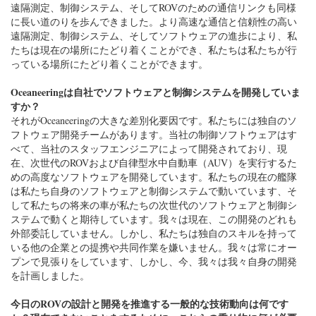
遠隔測定、制御システム、そしてROVのための通信リンクも同様
に長い道のりを歩んできました。より高速な通信と信頼性の高い
遠隔測定、制御システム、そしてソフトウェアの進歩により、私
たちは現在の場所にたどり着くことができ、私たちは私たちが行
っている場所にたどり着くことができます。
Oceaneeringは自社でソフトウェアと制御システムを開発していま
すか？
それがOceaneeringの大きな差別化要因です。私たちには独自のソ
フトウェア開発チームがあります。当社の制御ソフトウェアはす
べて、当社のスタッフエンジニアによって開発されており、現
在、次世代のROVおよび自律型水中自動車（AUV）を実行するた
めの高度なソフトウェアを開発しています。私たちの現在の艦隊
は私たち自身のソフトウェアと制御システムで動いています、そ
して私たちの将来の車が私たちの次世代のソフトウェアと制御シ
ステムで動くと期待しています。我々は現在、この開発のどれも
外部委託していません。しかし、私たちは独自のスキルを持って
いる他の企業との提携や共同作業を嫌いません。我々は常にオー
プンで見張りをしています、しかし、今、我々は我々自身の開発
を計画しました。
今日のROVの設計と開発を推進する一般的な技術動向は何です