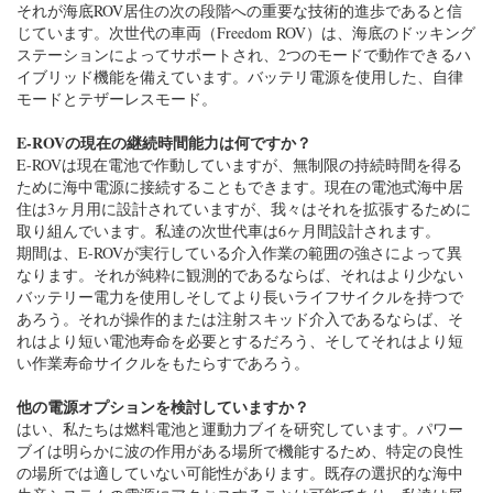
それが海底ROV居住の次の段階への重要な技術的進歩であると信
じています。次世代の車両（Freedom ROV）は、海底のドッキング
ステーションによってサポートされ、2つのモードで動作できるハ
イブリッド機能を備えています。バッテリ電源を使用した、自律
モードとテザーレスモード。
E-ROVの現在の継続時間能力は何ですか？
E-ROVは現在電池で作動していますが、無制限の持続時間を得る
ために海中電源に接続することもできます。現在の電池式海中居
住は3ヶ月用に設計されていますが、我々はそれを拡張するために
取り組んでいます。私達の次世代車は6ヶ月間設計されます。
期間は、E-ROVが実行している介入作業の範囲の強さによって異
なります。それが純粋に観測的であるならば、それはより少ない
バッテリー電力を使用しそしてより長いライフサイクルを持つで
あろう。それが操作的または注射スキッド介入であるならば、そ
れはより短い電池寿命を必要とするだろう、そしてそれはより短
い作業寿命サイクルをもたらすであろう。
他の電源オプションを検討していますか？
はい、私たちは燃料電池と運動力ブイを研究しています。パワー
ブイは明らかに波の作用がある場所で機能するため、特定の良性
の場所では適していない可能性があります。既存の選択的な海中