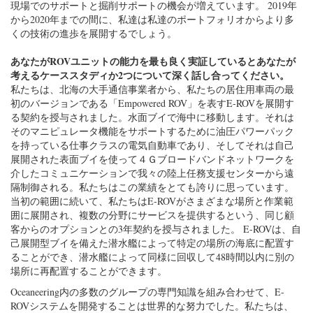
現場でのサポートと掘削サポートの機会が増えています。 2019年
から2020年までの間に、私達は私達のポートフォリオからより多
くの技術の進歩を展開するでしょう。
あなたがROVユニットの能力を最も良く実証しているとあなたが
考えるケーススタディか2つについて深く話し合ってください。
私たちは、北海の大手通信事業者から、私たちの居住用車両の最
初のバージョンである「Empowered ROV」を表すE-ROVを展開す
る契約を授与されました。水面ブイで海中に移動します。それは
そのマニピュレータ機能をサポートするために油圧パワーパック
を持っている仕事クラスの電気自動車であり、そしてそれは自己
展開された表面ブイを使って４Ｇブロードバンドネットワークを
介したコミュニケーションで我々の陸上任務支援センターから遠
隔制御される。私たちはこの業績をとても誇りに思っています。
当初の範囲に続いて、私たちはE-ROVがさまざまな場所と作業範
囲に展開され、複数の分野にサービスを提供するという、同じ顧
客からのオプションとの3年契約を授与されました。 E-ROVは、自
己展開型ブイを備えた潜水艦によって特定の場所の海底に配置す
ることができ、潜水艦によって同様に回収して48時間以内に別の
場所に再配置することができます。
Oceaneering内の多数のグループの専門知識を組み合わせて、E-
ROVシステムを開発することは世界的な努力でした。私たちは、