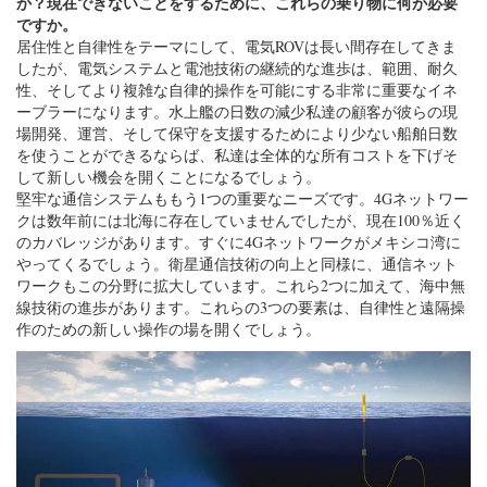
か？現在できないことをするために、これらの乗り物に何が必要
ですか。
居住性と自律性をテーマにして、電気ROVは長い間存在してきま
したが、電気システムと電池技術の継続的な進歩は、範囲、耐久
性、そしてより複雑な自律的操作を可能にする非常に重要なイネ
ーブラーになります。水上艦の日数の減少私達の顧客が彼らの現
場開発、運営、そして保守を支援するためにより少ない船舶日数
を使うことができるならば、私達は全体的な所有コストを下げそ
して新しい機会を開くことになるでしょう。
堅牢な通信システムももう1つの重要なニーズです。4Gネットワー
クは数年前には北海に存在していませんでしたが、現在100％近く
のカバレッジがあります。すぐに4Gネットワークがメキシコ湾に
やってくるでしょう。衛星通信技術の向上と同様に、通信ネット
ワークもこの分野に拡大しています。これら2つに加えて、海中無
線技術の進歩があります。これらの3つの要素は、自律性と遠隔操
作のための新しい操作の場を開くでしょう。