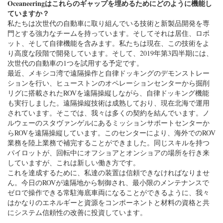
Oceaneeringはこれらのギャップを埋めるためにどのように機能し
ていますか？
私たちは次世代の自動車に取り組んでいる技術と新製品開発を専
門とする強力なチームを持っています。そしてそれは居住、ロボ
ット、そして自律機能を含みます。私たちは現在、この技術をよ
り高度な段階で開発しています。そして、2019年第3四半期には、
次世代の自動車の1つを試用する予定です。
最近、メキシコ湾で遠隔操作と自律ドッキングのデモンストレー
ションを行い、ヒューストンのオペレーションセンターから掘削
リグに搭載されたROVを遠隔操縦しながら、自律ドッキング機能
も実行しました。遠隔操縦技術は成熟しており、現在北海で運用
されています。そこでは、我々は多くの契約を結んでいます。ノ
ルウェーのスタヴァンゲルにあるミッションサポートセンターか
らROVを遠隔操縦しています。このセンターにより、海外でのROV
業務を陸上業務で補完することができました。同じスキルを持つ
パイロットが、回転中にオフショアとオンショアの場所を行き来
していますが、これは新しい働き方です。
これを達成するために、私達の装置は信頼できなければなりませ
ん。今日のROVが遠隔地から制御され、最小限のメンテナンスで
ゼロで操作できる常駐海底車両になることができるように、我々
はかなりのエネルギーと資源をコンポーネントと材料の資格と共
にシステム信頼性の改善に投資しています。