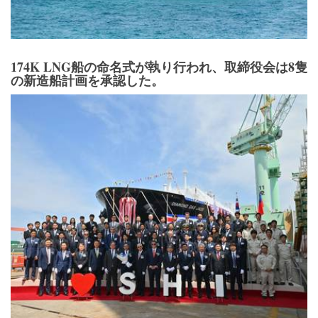
174K LNG船の命名式が執り行われ、取締役会は8隻
の新造船計画を承認した。