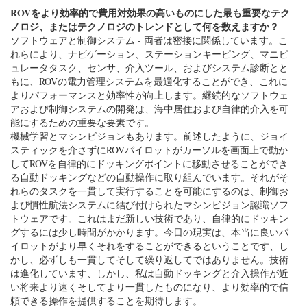
ROVをより効率的で費用対効果の高いものにした最も重要なテク
ノロジ、またはテクノロジのトレンドとして何を数えますか？
ソフトウェアと制御システム - 両者は密接に関係しています。こ
れらにより、ナビゲーション、ステーションキーピング、マニピ
ュレータタスク、センサ、介入ツール、およびシステム診断とと
もに、ROVの電力管理システムを最適化することができ、これに
よりパフォーマンスと効率性が向上します。継続的なソフトウェ
アおよび制御システムの開発は、海中居住および自律的介入を可
能にするための重要な要素です。
機械学習とマシンビジョンもあります。前述したように、ジョイ
スティックを介さずにROVパイロットがカーソルを画面上で動か
してROVを自律的にドッキングポイントに移動させることができ
る自動ドッキングなどの自動操作に取り組んでいます。それがそ
れらのタスクを一貫して実行することを可能にするのは、制御お
よび慣性航法システムに結び付けられたマシンビジョン認識ソフ
トウェアです。これはまだ新しい技術であり、自律的にドッキン
グするには少し時間がかかります。今日の現実は、本当に良いパ
イロットがより早くそれをすることができるということです、し
かし、必ずしも一貫してそして繰り返してではありません。技術
は進化しています、しかし、私は自動ドッキングと介入操作が近
い将来より速くそしてより一貫したものになり、より効率的で信
頼できる操作を提供することを期待します。