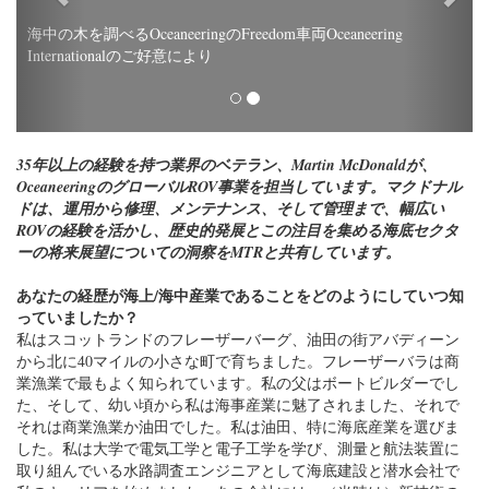
海中の木を調べるOceaneeringのFreedom車両Oceaneering
Internationalのご好意により
35年以上の経験を持つ業界のベテラン、Martin McDonaldが、
OceaneeringのグローバルROV事業を担当しています。マクドナル
ドは、運用から修理、メンテナンス、そして管理まで、幅広い
ROVの経験を活かし、歴史的発展とこの注目を集める海底セクタ
ーの将来展望についての洞察をMTRと共有しています。
あなたの経歴が海上/海中産業であることをどのようにしていつ知
っていましたか？
私はスコットランドのフレーザーバーグ、油田の街アバディーン
から北に40マイルの小さな町で育ちました。フレーザーバラは商
業漁業で最もよく知られています。私の父はボートビルダーでし
た、そして、幼い頃から私は海事産業に魅了されました、それで
それは商業漁業か油田でした。私は油田、特に海底産業を選びま
した。私は大学で電気工学と電子工学を学び、測量と航法装置に
取り組んでいる水路調査エンジニアとして海底建設と潜水会社で