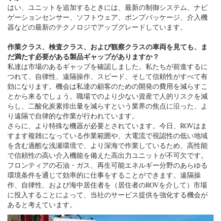
はい、ユニットを追加するときには、最新の制御システム、ナビ
ゲーションセンサー、ソフトウェア、ポンプパッケージ、介入機
器などの最新のテクノロジでアップグレードしています。
作業クラス、検査クラス、および観察クラスの車両を見ても、ま
だ満たす必要がある製品ギャップがありますか？
私達は市場のあるギャップを確認しました。私たちが前進するに
つれて、自律性、遠隔操作、スピード、そして信頼性がすべて有
効になります。機会は私達の顧客のための開発の費用を減らすこ
とから来るでしょう。職場でのより少ない資産で人的リスクを減
らし、二酸化炭素排出量を減らすという業界の焦点に沿った、よ
り遠隔で自律的な作業が行われています。
さらに、より特殊な機器が必要とされています。今日、ROVはま
すます複雑になっている作業範囲や、大電流で視認性の低い地域
を含む過酷な浅瀬環境で、より深海で作業しているため、高性能
で信頼性の高い介入機能を備えた高出力ユニットが不可欠です。
フロンティアの石油・ガス、再生可能エネルギー分野のあらゆる
環境条件を通じて効率的に仕事をすることができます。遠隔操
作、自律性、および海中居住者を（居住者のROVを介して）市場
に投入することによって、当社のサービス提供を強化する機会が
あると考えています。