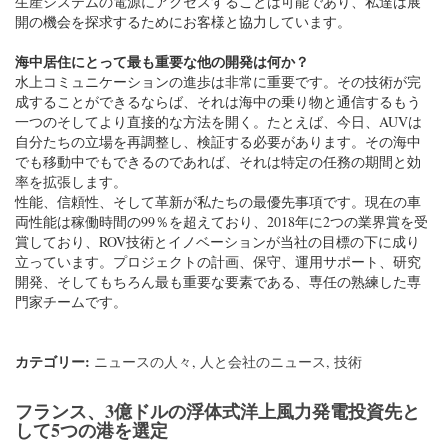
生産システムの電源にアクセスすることは可能であり、私達は展
開の機会を探求するためにお客様と協力しています。
海中居住にとって最も重要な他の開発は何か？
水上コミュニケーションの進歩は非常に重要です。その技術が完
成することができるならば、それは海中の乗り物と通信するもう
一つのそしてより直接的な方法を開く。たとえば、今日、AUVは
自分たちの立場を再調整し、検証する必要があります。その海中
でも移動中でもできるのであれば、それは特定の任務の期間と効
率を拡張します。
性能、信頼性、そして革新が私たちの最優先事項です。現在の車
両性能は稼働時間の99％を超えており、2018年に2つの業界賞を受
賞しており、ROV技術とイノベーションが当社の目標の下に成り
立っています。プロジェクトの計画、保守、運用サポート、研究
開発、そしてもちろん最も重要な要素である、専任の熟練した専
門家チームです。
カテゴリー:
ニュースの人々
,
人と会社のニュース
,
技術
フランス、3億ドルの浮体式洋上風力発電投資先と
して5つの港を選定