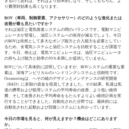
きるのであれば、それはより効率的になり、そしてもちろん、よ
り費用対効果も高くなります。
ROV（車両、制御要素、アクセサリー）のどのような進化または
改善が最も見たいですか？
それは油圧と電気推進システムの間のバランスです。電動マニピ
ュレータが登場し、油圧システムへの依存が減るでしょう。今日
のROVは依然として多大なポンプ能力と介入能力を必要としてい
るため、全電気システムと油圧システムを比較することが課題で
す。今日、例えば、電気マニピュレータは、油圧マニピュレータ
の持ち上げ能力と効率の50％未満しか提供していません。
ROVについて具体的に説明していますが、ROVシステムの重要な要
素は、深海アンビリカルのハンドリングシステムと信頼性です。
Oceaneeringは、へその緒のデザインとメンテナンスの研究開発
（R&D）に多額の資金を投資してきました。その結果、私達は私
達の臍帯および処理システムの平均寿命の改善、より低い維持
費、そして改善された平均寿命をもたらすよりよい維持計画を実
行することができました。自動化された分野では、最終的には、
自動化された起動および回復システムにも向かっています。
今日の市場を見ると、何が見えますか？機会はどこにあります
か。