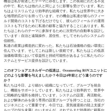
機会は私が前述したテーマに存在します。この長期にわたる不況
の中で、私たちは他の人と同じように影響を受けています。私た
ちはよりスリムでより効率的な組織です。私たちは世界中に大き
な地理的広がりを持っています。その機会は私達が彼らのフィー
ルド開発のコストを下げるだけでなく、彼らのフィールドの運用
コストも下げるために私達の顧客と協力することにあります。私
たちはこれらのテーマに参加するために次世代の自動車を設計し
ています：自治と遠隔操作、居住性、そしてそれらのシステムの
信頼性。
私達の産業は構造的に変わった。私たちは石油価格の低い環境に
住んでいます、そしてこれは新しい規範です。私たちはこの低原
油価格環境において収益性と持続可能性があるように私たちのシ
ステムとサービス提供を設計しています。
このオフショアエネルギーの低迷は、Oceaneering ROVユニットに
どのような影響を与えましたか？今日は4年前とどう違うのです
か？
私たちは今日、より細かい組織になっていて、グループを統合
し、機能をサポートしています。私たちはより効率的で、世界中
に戦略的な場所を維持しています。システムの設置、再活動化、
および解体のみを扱う専用の設置グループを持つことは、当社の
ビジネスにとって重要です。今日では、景気後退前の陸上支援グ
ループの50％未満しかいませんが、それでもまだ効率的に顧客や