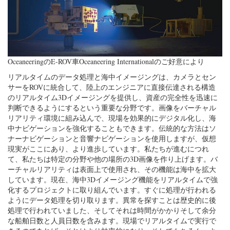
OceaneeringのE-ROV車Oceaneering Internationalのご好意により
リアルタイムのデータ処理と海中イメージングは、カメラとセン
サーをROVに統合して、陸上のエンジニアに直接伝達される構造
のリアルタイム3Dイメージングを提供し、資産の完全性を迅速に
判断できるようにするという重要な分野です。画像をバーチャル
リアリティ環境に組み込んで、現場を効果的にデジタル化し、海
中ナビゲーションを強化することもできます。伝統的な方法はソ
ナーナビゲーションと音響ナビゲーションを使用しますが、仮想
現実がここにあり、より進歩しています。私たちが進むにつれ
て、私たちは特定の分野や他の場所の3D画像を作り上げます。バ
ーチャルリアリティは表面上で使用され、その機能は海中を拡大
しています。現在、海中3Dイメージング機能をリアルタイムで強
化するプロジェクトに取り組んでいます。すぐに処理が行われる
ようにデータ処理を切り取ります。異常を探すことは歴史的に後
処理で行われていました、そしてそれは時間がかかりそして余分
な船舶日数と人員日数を含みます。現場でリアルタイムで実行で