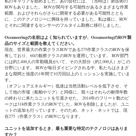
私のキャリアを始めました。あの会社には、（当時は）新技術の
ROVもありました。 ROVが関与する可能性があるさまざまな作業
範囲、およびそれらがさらに開発する必要がある可能性ととも
に、このテクノロジーに興味を持っていました。私は後に、ROV
とそれに関連するセンサーのフルタイム勤務に移行しました。
Oceaneeringの名前はよく知られていますが、OceaneeringのROV製
品のサイズと範囲を教えてください。
現在、世界最大の作業クラスROVである275作業クラスのROVを保
有しており、60の観察クラスのROVを運用しています。 ROV部門
には約2,400人の常勤職員がいて、その大部分（約2,000人）がこの
分野にいます。 ROVが毎日ダイビングされる中、私たちはさまざ
まな期間と強度の1年間で10万回以上のミッションを実施していま
す。
（オフショアエネルギー）低迷は当然活動レベルを低下させ、そ
して他の市場（船舶やリグ）と同様に、我々はそれらの耐用年数
の終わりに来たユニットを引退させた。 2014年のフリート数のピ
ークは318作業クラスのROVでした。ROVを削除しましたが、ユニ
ットの追加も行っています。そのため、ネット - ネットでは、現
在275（作業クラス）のROVになります。
ユニットを追加するとき、最も重要な特定のテクノロジはありま
すか？