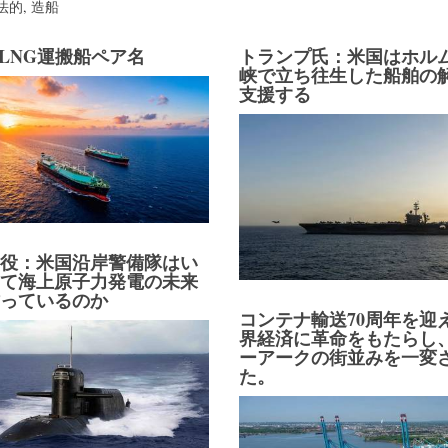
法的
,
造船
C LNG運搬船ペア名
トランプ氏：米国はホル
峡で立ち往生した船舶の
支援する
り役：米国沿岸警備隊はい
して海上原子力発電の未来
作っているのか
コンテナ輸送70周年を迎
界経済に革命をもたらし
ーアークの街並みを一変
た。