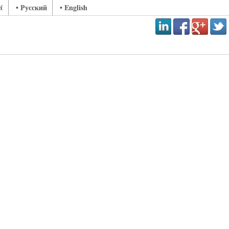
ά
• Русский
• English