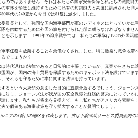
ものではありません - それは私たちの国家安全保障と私たちの戦闘能
ちの軍隊を輸送し維持するために私有の封鎖能力と高度に訓練された商
0年代の249隻から今日では81隻に減少しました。
の委員長として、強固な国内海事部門が軍のレディネスにとっていかに
軍隊を供給するために外国の旗を付けられた船に頼らなければなりませ
を示します。 1991年の湾岸戦争では、私たちの軍隊は192の外国籍
の軍事任務を放棄することを余儀なくされました。特に活発な戦争地帯
きるでしょうか？
のは時代遅れの法律であると日常的に主張しているが、真実からさらに
連加盟国が、国内の海上貿易を保護するためのキャボット法を設けていま
し、それらを守るために本に関する法律を持っています。
化するという大統領の意図した目的に直接矛盾するでしょう。ジョーン
領に対し、ジョーンズ法が我が国の安全保障と経済的繁栄にとっていか
要請します。私たちが将来を見据えて、もし私たちがアメリカを素晴ら
丈夫で価値ある海事政策を守り拡大することが賢明でしょう。
がカリフォルニアの3番目の地区を代表します。彼は下院武装サービス委員会内の