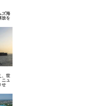
ムズ海
解放を
え、世
、ニュ
させ