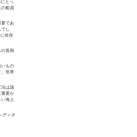
力にとっ
人の船員
重要であ
んでし
船に依存
への長期
遠いもの
す。世界
ズ法は議
に重要か
しい海上
レディネ