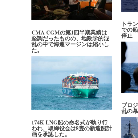
トラ
での
CMA CGMの第1四半期業績は
停止
堅調だったものの、地政学的混
乱の中で海運マージンは縮小し
た。
プロ
乱の
174K LNG船の命名式が執り行
われ、取締役会は8隻の新造船計
画を承認した。