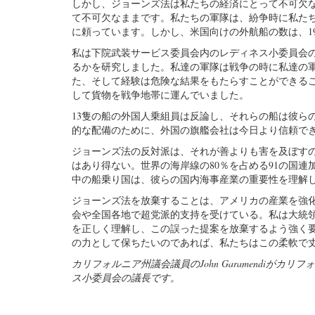
しかし、ジョーンズ法は私たちの経済にとって不可欠な
て不可欠なままです。私たちの軍隊は、紛争時に私た
に頼っています。しかし、米国向けの外航船の数は、198
私は下院武装サービス委員会内のレディネス小委員会
るかを研究しました。私達の軍隊は戦争の時に私達の
た、そして経験は危険な結果をもたらすことができること
して貨物を戦争地帯に運んでいました。
13隻の船の外国人乗組員は反論し、それらの船は彼ら
的な配備のために、外国の旗艦会社は今日より信頼で
ジョーンズ法の反対派は、それが善よりも害を及ぼす
はあり得ない。世界の海岸線の80％を占める91の国
中の船乗り国は、彼らの国内海事産業の重要性を理解
ジョーンズ法を放棄することは、アメリカの産業を強
会や全国各地で超党派的支持を受けている。私は大統
を正しく理解し、この誤った提案を放棄するよう強く
の力として保ちたいのであれば、私たちはこの柔軟で
カリフォルニア州議会議員のJohn Garamendi
ス小委員会の議長です。