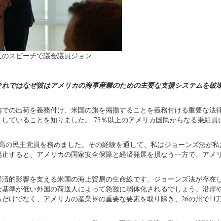
近のスピーチで議会議員ジョン
それではなぜ彼はアメリカの海事産業のための主要な支援システムを破
内での出荷を義務付け、米国の旗を掲揚することを義務付ける重要な法
していることを知りました。 75％以上のアメリカ国民からなる乗組員
最高の民主党員を務めました。その経験を通して、私はジョーンズ法が私
廃止すると、アメリカの国家安全保障と経済発展を損なう一方で、アメ
ルの経済的影響を支える米国の海上貿易の生命線です。ジョーンズ法が存在
全基準が低い外国の荷送人によって急激に弱体化されるでしょう。沿岸
だけでなく、アメリカの産業界の重要な要素を取り除き、26の州で11