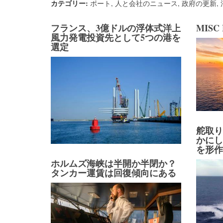
カテゴリー:
ポート
,
人と会社のニュース
,
政府の更新
,
フランス、3億ドルの浮体式洋上
MIS
風力発電投資先として5つの港を
選定
舵取
かに
を形
ホルムズ海峡は半開か半閉か？
タンカー運賃は回復傾向にある