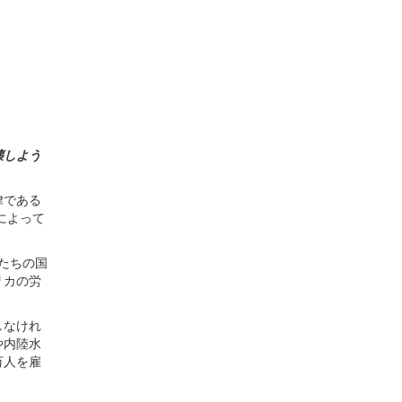
壊しよう
律である
によって
たちの国
リカの労
しなけれ
や内陸水
万人を雇