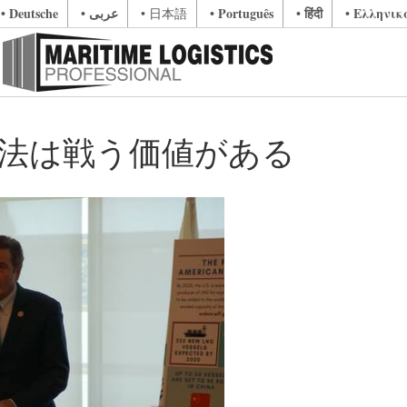
• Deutsche
• عربى
• Português
• हिंदी
• Ελληνικ
• 日本語
ンズ法は戦う価値がある