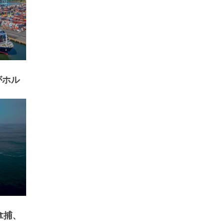
がホル
拿捕、