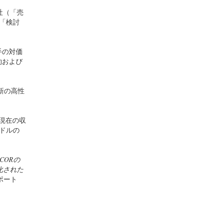
連会社（「売
（「検討
手の対価
約および
最新の高性
aの現在の収
万ドルの
CORの
化された
ポート