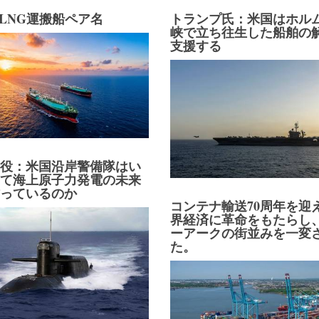
C LNG運搬船ペア名
トランプ氏：米国はホル
峡で立ち往生した船舶の
支援する
り役：米国沿岸警備隊はい
して海上原子力発電の未来
作っているのか
コンテナ輸送70周年を迎
界経済に革命をもたらし
ーアークの街並みを一変
た。