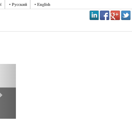
ά
• Русский
• English
ext