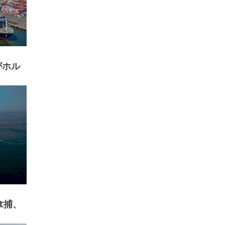
がホル
拿捕、