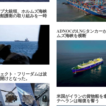
ンプ大統領、ホルムズ海峡
船舶護衛の取り組みを一時
ADNOCのLNGタンカー
ムズ海峡を横断
ジェクト・フリーダムは波
幕開けとなった。
米国がイランの貨物船を
テヘランは報復を誓う