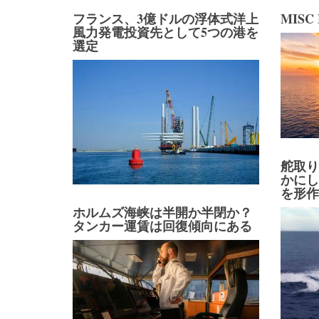
フランス、3億ドルの浮体式洋上
MIS
風力発電投資先として5つの港を
選定
舵取
かに
を形
ホルムズ海峡は半開か半閉か？
タンカー運賃は回復傾向にある