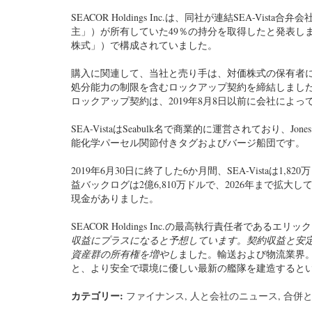
SEACOR Holdings Inc.は、同社が連結SEA-Vista
主」）が所有していた49％の持分を取得したと発表しまし
株式」）で構成されていました。
購入に関連して、当社と売り手は、対価株式の保有者
処分能力の制限を含むロックアップ契約を締結しまし
ロックアップ契約は、2019年8月8日以前に会社によっ
SEA-VistaはSeabulk名で商業的に運営されており、J
能化学パーセル関節付きタグおよびバージ船団です。
2019年6月30日に終了した6か月間、SEA-Vistaは1,8
益バックログは2億6,810万ドルで、2026年まで拡大してい
現金がありました。
SEACOR Holdings Inc.の最高執行責任者で
収益にプラスになると予想しています。契約収益と安定し
資産群の所有権を増やし
ました。輸送および物流業界。私
と、より安全で環境に優しい最新の艦隊を建造すると
カテゴリー:
ファイナンス
,
人と会社のニュース
,
合併