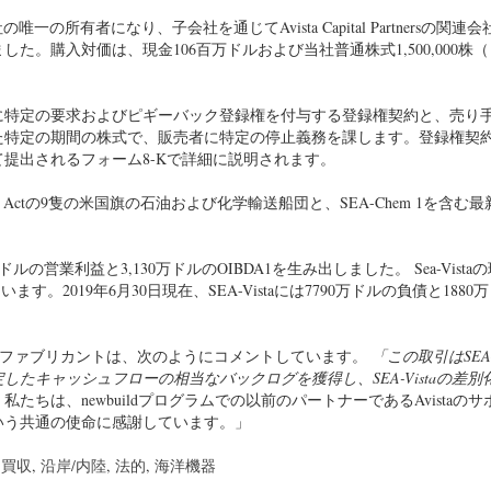
合弁会社の唯一の所有者になり、子会社を通じてAvista Capital Partnersの関
た。購入対価は、現金106百万ドルおよび当社普通株式1,500,000株
に特定の要求およびピギーバック登録権を付与する登録権契約と、売り
た特定の期間の株式で、販売者に特定の停止義務を課します。登録権契
て提出されるフォーム8-Kで詳細に説明されます。
ones Actの9隻の米国旗の石油および化学輸送船団と、SEA-Chem 1を含む
20万ドルの営業利益と3,130万ドルのOIBDA1を生み出しました。 Sea-Vist
ます。2019年6月30日現在、SEA-Vistaには7790万ドルの負債と1880
あるエリックファブリカントは、次のようにコメントしています。
「この取引はSEA
たキャッシュフローの相当なバックログを獲得し、SEA-Vistaの差別
たちは、newbuildプログラムでの以前のパートナーであるAvistaのサ
いう共通の使命に感謝しています。」
と買収
,
沿岸/内陸
,
法的
,
海洋機器