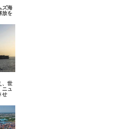
ムズ海
解放を
え、世
、ニュ
させ