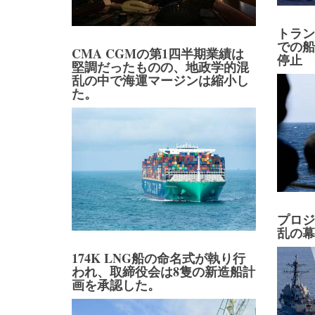
トラ
での
CMA CGMの第1四半期業績は
停止
堅調だったものの、地政学的混
乱の中で海運マージンは縮小し
た。
プロ
乱の
174K LNG船の命名式が執り行
われ、取締役会は8隻の新造船計
画を承認した。