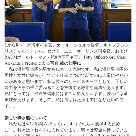
LからRへ：米海軍司令官、カール・シュルツ提督。キャプテンク
リスティルットレル、セクターニューオーリンズ司令官、および
RADMポールトーマス - 第8地区司令官。 Petty Officerの3rd Class
彼の仕事に
Alexandria Prestonによる写真
「私は沿岸警備隊の男女を代表して光栄です。私は沿岸警備隊の
男性と女性に彼らがしている仕事について話すのは非常にやりが
いがあると思います。私は彼らのサービスチーフとして、正しい
能力を彼らの手に委ねることを主張する厳粛な義務があります。
私にとっては、沿岸警備隊にはすごい男女がいます。彼らには選
択肢があります。そして、私は選ばれた雇用主になりたいので
す。」
新しい砕氷船について
「私たちは6-3-1戦略を持っています（それらを獲得するため
に）。我々はそれを手に入れています、我々は資金を持っていま
す、そして我々はレースに向かっています。今、私たちは6人（ア