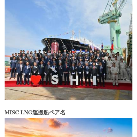
MISC LNG運搬船ペア名