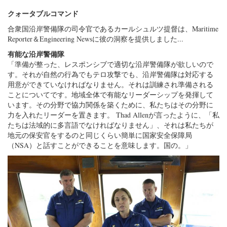
クォータブルコマンド
合衆国沿岸警備隊の司令官であるカールシュルツ提督は、Maritime
Reporter＆Engineering Newsに彼の洞察を提供しました...
有能な沿岸警備隊
「準備が整った、レスポンシブで適切な沿岸警備隊が欲しいので
す。それが自然の行為でもテロ攻撃でも、沿岸警備隊は対応する
用意ができていなければなりません。それは訓練され準備される
ことについてです。地域全体で有能なリーダーシップを発揮して
います。その分野で協力関係を築くために、私たちはその分野に
力を入れたリーダーを置きます。 Thad Allenが言ったように、「私
たちは法域的に多言語でなければなりません」、それは私たちが
地元の保安官をするのと同じくらい簡単に国家安全保障局
（NSA）と話すことができることを意味します。国の。」