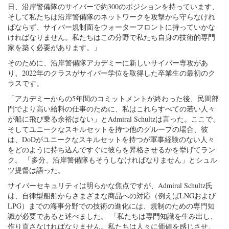
日、沿岸警備隊のサイバーで約300のポジションを持っています、
そして私たちは沿岸警備隊のネットワークを攻撃から守らなけれ
ばならず、サイバー規制面をウォーターフロントに持っていかな
ければなりません。私たちはこの分野で私たち自身の技術的専門
家を築く必要があります。」
そのために、沿岸警備隊アカデミーに新しいサイバー専攻があ
り、2022年のクラスがサイバー学位を取得した卒業生の最初のク
ラスです。
「アカデミーからの5年間のコミットメントが終わった後、民間部
門でより高い給料の仕事のために、私はこれらすべての若い人々
が船に飛び乗る余裕はない」とAdmiral Schultzは言った。ここで、
そしてユニークなスキルセットを持つ他のグループの場合、彼
は、DoDがユニークなスキルセットを持つが軍事経験のない人々
をどのように持ち込んですぐに彼らを昇格させるかを挙げてラン
ク。 「多分、沿岸警備隊もそうしなければなりません」とシュル
ツ提督は語った。
サイバーセキュリティは明らかな焦点ですが、Admiral Schultz氏
は、自律型船舶からさまざまな商品への対応（例えばLNGおよび
LPG）までの海事分野での技術の進化には、規制のための専門知
識が必要であると述べました。 「私たちは専門知識を生み出し、
作り直さなければなりません。私たちは人々に価値を感じさせ、