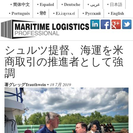
• 简体中文
• Español
• Deutsche
• عربى
• 日本語
• Português
• हिंदी
• Ελληνικά
• Русский
• English
シュルツ提督、海運を米
商取引の推進者として強
調
著グレッグTrauthwein
•
18 7月 2019
Previous
Next