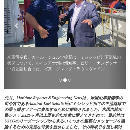
米軍司令官、カール・シュルツ提督は、ミシシッピ川下流域の
状況について、ルイジアナ州の州知事、ビリー・ナンゲッサー
中尉と話し合った。写真：グレッグトラウスヴァイン
先月、Maritime Reporter＆Engineering Newsは、米国沿岸警備隊の
司令官であるAdmiral Karl Schultz氏にミシシッピ川での中流路線で
の乗り継ぎツアーに参加するために招待されました。米国内陸水
路システムは6ヶ月以上歴史的な水位に耐えてきたので、目的地は
USCGのリーダーシップから来るいくつかの重要なメッセージを議
論するための完璧な背景を提供しました。その商取引を流し続け