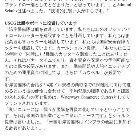
ブランドの一部としてとどまりたいと思っています。」とAdmiral
Schultzは述べました。 "技術的に賢い人が中心です。"
USCGは船やボートに投資しています
「沿岸警備隊は船を建造しています。私たちは25のオフショアパ
トロールカッターを建設することを計画しています、私たちはま
だ高速応答カッターを建設しています、私たちは国家安全保障カ
ッターを建設しています。カールシュルツ提督。 「私たちはここ
36年間で（同時に）5種類のカッターを製造したことはありませ
ん。それはバナータイムであり、資本資金を安定かつ予測可能な
ものに保つ必要があります。また、準備問題や人的イニシアチブ
のための運用資金に関しては、さらに「カウベル」が必要で
す。」
沿岸警備隊の会話を5.4兆ドル規模の商取引での関連性に向けて進
めるという彼の使命に合わせて、平均52歳の艦隊である川と建設
の入札の以前の寄せ集めは、Waterways Commerce Cuttersとしてリ
ブランドされています。
「良いニュースは、我々が艦隊を再資本化しているということで
す、それは米国の造船業にとって良いニュースです」とシュルツ
提督は言いました。 「米国沿岸警備隊はインフラの会話に参加す
る必要があります。」