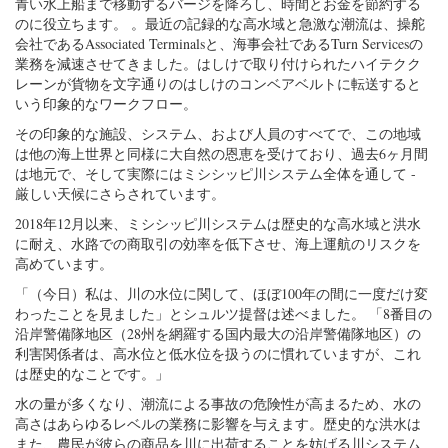
青い水上船まで移動するバージを降ろし、時間とお金を節約する
のに役立ちます。 。最近の記録的な高水域と急激な潮流は、操舵
会社であるAssociated Terminalsと、海事会社であるTurn Servicesの
業務を減速させてきました。はしけで取り付けられたハイテクク
レーンが貨物を文字通りのはしけのコンベアベルトに転送すると
いう印象的なワークフロー。
その印象的な施設、システム、および人員のすべてで、この地域
は他の海上世界と同様に大自然の恩恵を受けており、過去6ヶ月間
は地元で、そして実際にはミシシッピ川システム全体を通して -
厳しい天候にさらされています。
2018年12月以来、ミシシッピ川システムは歴史的な高水域と洪水
に耐え、水路での商取引の効率を低下させ、海上運航のリスクを
高めています。
「（今日）私は、川の水位に関して、ほぼ100年の間に一度だけ変
わったことを見ました」とシュルツ提督は述べました。 「8番目の
沿岸警備隊地区（28州を網羅する国内最大の沿岸警備隊地区）の
利害関係者は、高水位と低水位を扱うのに慣れていますが、これ
は歴史的なことです。」
水の量が多くなり、潮流による事故の危険性が高まるため、水の
高さはあらゆるレベルの業務に影響を与えます。歴史的な洪水は
また、農民が彼らの商品を川に出荷することを妨げる川システム