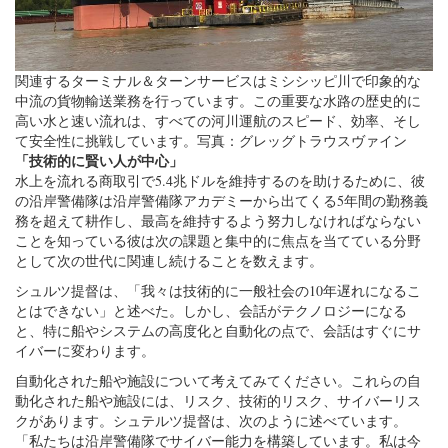
関連するターミナル＆ターンサービスはミシシッピ川で印象的な
中流の貨物輸送業務を行っています。この重要な水路の歴史的に
高い水と速い流れは、すべての河川運航のスピード、効率、そし
て安全性に挑戦しています。写真：グレッグトラウスヴァイン
「技術的に賢い人が中心」
水上を流れる商取引で5.4兆ドルを維持するのを助けるために、彼
の沿岸警備隊は沿岸警備隊アカデミーから出てくる5年間の勤務義
務を超えて耕作し、最高を維持するよう努力しなければならない
ことを知っている彼は次の課題と集中的に焦点を当てている分野
として次の世代に関連し続けることを数えます。
シュルツ提督は、「我々は技術的に一般社会の10年遅れになるこ
とはできない」と述べた。しかし、会話がテクノロジーになる
と、特に船やシステムの高度化と自動化の点で、会話はすぐにサ
イバーに変わります。
自動化された船や施設について考えてみてください。これらの自
動化された船や施設には、リスク、技術的リスク、サイバーリス
クがあります。シュテルツ提督は、次のように述べています。
「私たちは沿岸警備隊でサイバー能力を構築しています。私は今