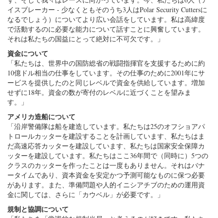
イスブレーカー - 少なくともそのうち3人はPolar Security Cuttersに
なるでしょう）についてより広い会話をしています。私は高緯度
で活動するのに必要な能力について話すことに興奮しています。
それは私たちの国益にとって絶対に不可欠です。」
資金について
「私たちは、世界中の国防総省の戦闘指揮官を支援するために約
10億ドル相当の仕事をしています。その仕事のために2001年にサ
ービスを提供したのと同じレベルで資金を供給しています。増加
せずに18年。資金の数が寄付のレベルに近づくことを望みま
す。」
アメリカ造船について
「沿岸警備隊は船を建造しています。私たちは25のオフショアパ
トロールカッターを建設することを計画しています、私たちはま
だ高速応答カッターを建設しています、私たちは国家安全保障カ
ッターを建設しています。私たちはここ36年間で（同時に）5つの
クラスのカッターを作ったことは一度もありません。それはバナ
ータイムであり、資本資金を安定かつ予測可能なものに保つ必要
があります。また、準備問題や人的イニシアチブのための運用資
金に関しては、さらに「カウベル」が必要です。」
規制と協調について