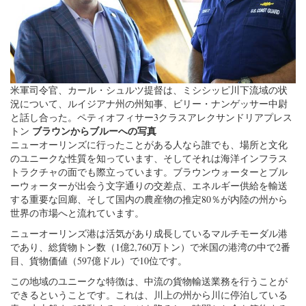
米軍司令官、カール・シュルツ提督は、ミシシッピ川下流域の状
況について、ルイジアナ州の州知事、ビリー・ナンゲッサー中尉
と話し合った。ペティオフィサー3クラスアレクサンドリアプレス
ブラウンからブルーへの写真
トン
ニューオーリンズに行ったことがある人なら誰でも、場所と文化
のユニークな性質を知っています、そしてそれは海洋インフラス
トラクチャの面でも際立っています。ブラウンウォーターとブル
ーウォーターが出会う文字通りの交差点、エネルギー供給を輸送
する重要な回廊、そして国内の農産物の推定80％が内陸の州から
世界の市場へと流れています。
ニューオーリンズ港は活気があり成長しているマルチモーダル港
であり、総貨物トン数（1億2,760万トン）で米国の港湾の中で2番
目、貨物価値（597億ドル）で10位です。
この地域のユニークな特徴は、中流の貨物輸送業務を行うことが
できるということです。これは、川上の州から川に停泊している