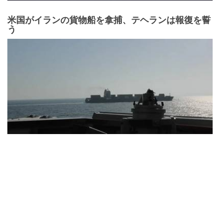
米国がイランの貨物船を拿捕、テヘランは報復を誓
う