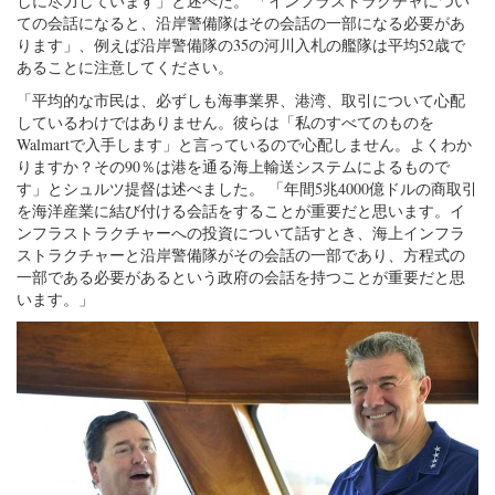
しに尽力しています」と述べた。 「インフラストラクチャについ
ての会話になると、沿岸警備隊はその会話の一部になる必要があ
ります」、例えば沿岸警備隊の35の河川入札の艦隊は平均52歳で
あることに注意してください。
「平均的な市民は、必ずしも海事業界、港湾、取引について心配
しているわけではありません。彼らは「私のすべてのものを
Walmartで入手します」と言っているので心配しません。よくわか
りますか？その90％は港を通る海上輸送システムによるもので
す」とシュルツ提督は述べました。 「年間5兆4000億ドルの商取引
を海洋産業に結び付ける会話をすることが重要だと思います。イ
ンフラストラクチャーへの投資について話すとき、海上インフラ
ストラクチャーと沿岸警備隊がその会話の一部であり、方程式の
一部である必要があるという政府の会話を持つことが重要だと思
います。」