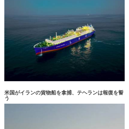
米国がイランの貨物船を拿捕、テヘランは報復を誓
う