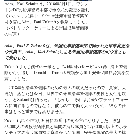
Adm。Karl Schultzは、2018年6月1日、ワシン
トンDCの沿岸警備本部で命令式の変更を話し
ています。式典中、Schultzは海軍警備隊第26
司令官にAdm。Paul Zukunftを救済しました。
（パトリック・ケリーによる米国沿岸警備隊
の写真）
Adm。Paul F. Zukunftは、米国沿岸警備本部で開かれた軍事変更命
令式典中、Adm。Karl Schultzによる米国沿岸警備隊の司令官とし
て安心した。
Zukunftは同じ儀式の一環として41年間のサービスの後に海上警備
隊から引退し、Donald J. Trump大統領から国土安全保障功労賞を受
賞しました。
「2018年が沿岸警備隊のための最大の歳入だったので、真実、大
統領、あなたは今日、世界中の米国沿岸警備隊の男性と女性を敬
う」とZukunftは語った。 「しかし、それはお金やプラットフォー
ムに関するものではなく、彼らの中で働く人々だから、彼らの仕
事はもっと重要ではありません。
Zukunftは2014年5月30日に25番目の司令官になりました。彼は
56,000人の現役護衛隊員と民間の海兵隊員と2万4000人以上のボラ
ンティアの海兵隊員補助隊員からなる国土安全保障省の最大の構