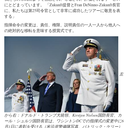
にとどまっています。 「Zukunft提督とFran DeNinno-Zukunft長官
に、私たちは第25司令官として非常に成功したツアーに敬意を表
する」
指揮命令の変更は、責任、権限、説明責任の一人一人から他人へ
の絶対的な移転を意味する授賞式です。
左
から右：ドナルド・トランプ大統領、Kirstjen Nielsen国防長官、カ
ール・シュルツ国防長官は、ワシントンDCでの指揮式の変更中に6
月1日に表彰を受ける（米沿岸警備隊写真、パトリック・ケリー）