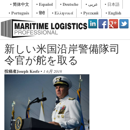
• 简体中文
• Español
• Deutsche
• عربى
• 日本語
• Português
• हिंदी
• Ελληνικά
• Русский
• English
新しい米国沿岸警備隊司
令官が舵を取る
投稿者Joseph Keefe
•
1 6月 2018