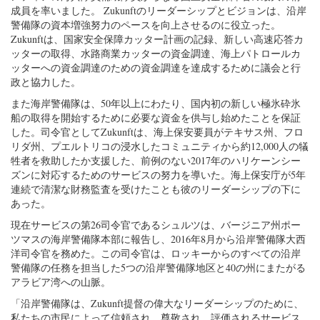
成員を率いました。 Zukunftのリーダーシップとビジョンは、沿岸
警備隊の資本増強努力のペースを向上させるのに役立った。
Zukunftは、国家安全保障カッター計画の記録、新しい高速応答カ
ッターの取得、水路商業カッターの資金調達、海上パトロールカ
ッターへの資金調達のための資金調達を達成するために議会と行
政と協力した。
また海岸警備隊は、50年以上にわたり、国内初の新しい極氷砕氷
船の取得を開始するために必要な資金を供与し始めたことを保証
した。司令官としてZukunftは、海上保安要員がテキサス州、フロ
リダ州、プエルトリコの浸水したコミュニティから約12,000人の犠
牲者を救助したか支援した、前例のない2017年のハリケーンシー
ズンに対応するためのサービスの努力を導いた。海上保安庁が5年
連続で清潔な財務監査を受けたことも彼のリーダーシップの下に
あった。
現在サービスの第26司令官であるシュルツは、バージニア州ポー
ツマスの海岸警備隊本部に報告し、2016年8月から沿岸警備隊大西
洋司令官を務めた。この司令官は、ロッキーからのすべての沿岸
警備隊の任務を担当した5つの沿岸警備隊地区と40の州にまたがる
アラビア湾への山脈。
「沿岸警備隊は、Zukunft提督の偉大なリーダーシップのために、
私たちの市民によって信頼され、尊敬され、評価されるサービス