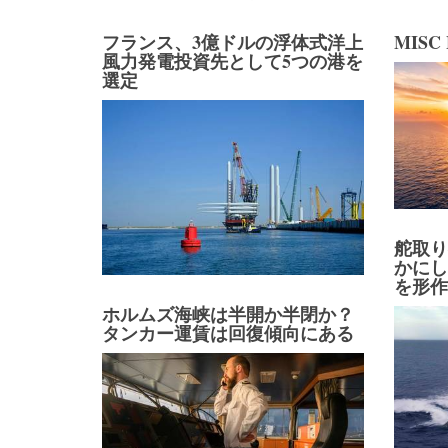
フランス、3億ドルの浮体式洋上
MIS
風力発電投資先として5つの港を
選定
舵取
かに
を形
ホルムズ海峡は半開か半閉か？
タンカー運賃は回復傾向にある