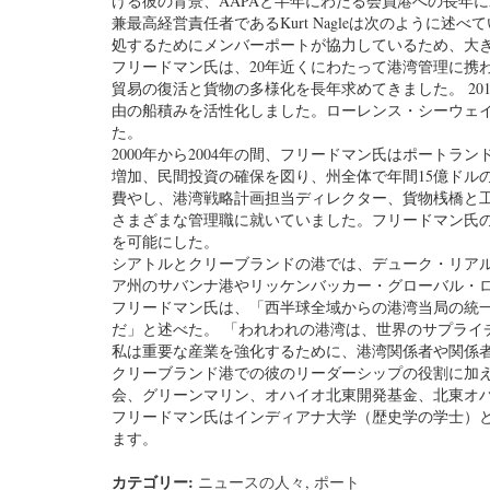
ける彼の背景、AAPAと半年にわたる会員港への長年にわたる
兼最高経営責任者であるKurt Nagleは次のよう
処するためにメンバーポートが協力しているため、大
フリードマン氏は、20年近くにわたって港湾管理に携わ
貿易の復活と貨物の多様化を長年求めてきました。 2014年に、この港は
由の船積みを活性化しました。ローレンス・シーウェ
た。
2000年から2004年の間、フリードマン氏はポート
増加、民間投資の確保を図り、州全体で年間15億ドル
費やし、港湾戦略計画担当ディレクター、貨物桟橋と
さまざまな管理職に就いていました。フリードマン氏の
を可能にした。
シアトルとクリーブランドの港では、デューク・リア
ア州のサバンナ港やリッケンバッカー・グローバル・
フリードマン氏は、「西半球全域からの港湾当局の統一
だ」と述べた。 「われわれの港湾は、世界のサプライ
私は重要な産業を強化するために、港湾関係者や関係
クリーブランド港での彼のリーダーシップの役割に加え
会、グリーンマリン、オハイオ北東開発基金、北東オハイオ州
フリードマン氏はインディアナ大学（歴史学の学士）
ます。
カテゴリー:
ニュースの人々
,
ポート