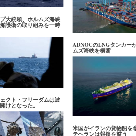
ンプ大統領、ホルムズ海峡
船舶護衛の取り組みを一時
ADNOCのLNGタンカー
ムズ海峡を横断
ジェクト・フリーダムは波
幕開けとなった。
米国がイランの貨物船を
テヘランは報復を誓う