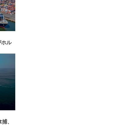
がホル
拿捕、