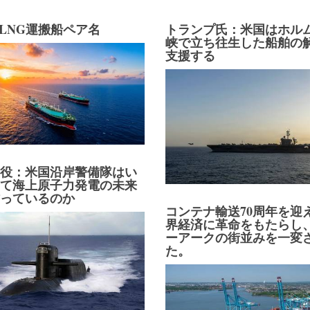
C LNG運搬船ペア名
トランプ氏：米国はホル
峡で立ち往生した船舶の
支援する
り役：米国沿岸警備隊はい
して海上原子力発電の未来
作っているのか
コンテナ輸送70周年を迎
界経済に革命をもたらし
ーアークの街並みを一変
た。