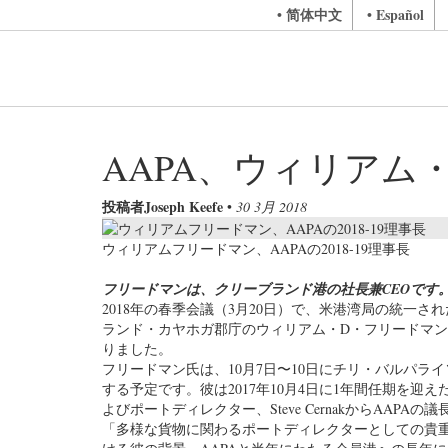
• 简体中文
• Español
AAPA、ウィリアム・
投稿者Joseph Keefe
•
30 3月 2018
ウィリアムフリードマン、AAPAの2018-19理事長
フリードマンは、クリーブランド港の社長兼CEOです
2018年の春季会議（3月20日）で、米港湾局の統一
ランド・カヤホガ郡庁のウィリアム・D・フリードマン社
りました。
フリードマン氏は、10月7日〜10日にチリ・バルパライ
する予定です。彼は2017年10月4日に1年間任期を迎えた
よびポートディレクター、Steve CernakからAAPAの
「多様な貨物に関わるポートディレクターとしての貴