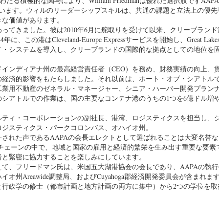
積極的な関与により、William Friedmanは優れた選択肢ですAAP
に述べています。ウィルのリーダーシップスキルは、共通の課題と立法上の優
きな価値があります。
ってきました。彼は2010年6月に舵取りを受けて以来、クリーブラン
Cleveland-Europe Expressサービスを開始し、Great Lakes 
イ・システムを導入し、クリーブランドの国際的な拠点としての地位を
ランドインディアナ州の最高経営責任者（CEO）を務め、財務実績の向上、
の経済的影響をもたらしました。それ以前は、ポート・オブ・シアトルで
工業用不動産のゼネラル・マネージャー、シニア・ハーバー開発プラン
シアトルでの作業は、国の主要なコンテナ港のうちの1つを6億ドル増
ルティ・コーポレーションの副社長、港湾、ロジスティクスを担当し、
ロジスティクス・パークコロンバス、オハイオ州。
された声であるAAPAの会長エレクトとして選ばれることは大変名誉な
チェーンの中で、地域と国家の雇用と経済的繁栄を生み出す重要な要素
者と緊密に協力することを楽しみにしています。
て、フリードマン氏は、米国五大湖港協会の会長であり、AAPAの執行
Areawide調整局、およびCuyahoga郡経済開発委員会が含まれま
と行政学の修士（都市計画と地方計画の両方に集中）から2つの学位を取