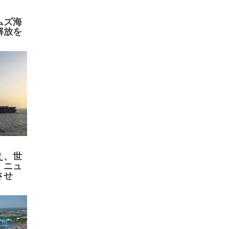
ムズ海
解放を
え、世
、ニュ
させ