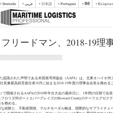
• Deutsche
• عربى
• Português
• हिंदी
• Ελληνικ
• 日本語
フリードマン、2018-19理
。
された認識された声明である米国港湾局協会（AAPA）は、北東オハイオ州
長兼最高経営責任者10月に始まる2018-19年度の理事会会長を務める
ソで開催されるAAPAの2018年年次大会の最終日に、1年間の任期で会
フロリダ州ポートエバーグレイズのBroward Countyのチーフエグゼク
議長を務める。
重な経験と、不動産開発、マルチモーダル輸送、国際的なサプライチェ