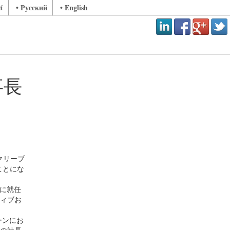
ά
• Русский
• English
事長
クリーブ
ことにな
長に就任
ティブお
ーンにお