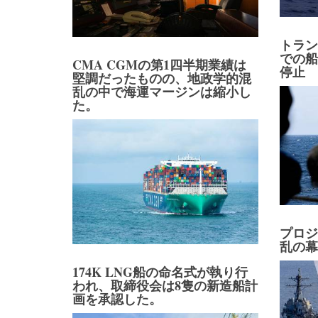
トラ
での
CMA CGMの第1四半期業績は
停止
堅調だったものの、地政学的混
乱の中で海運マージンは縮小し
た。
プロ
乱の
174K LNG船の命名式が執り行
われ、取締役会は8隻の新造船計
画を承認した。