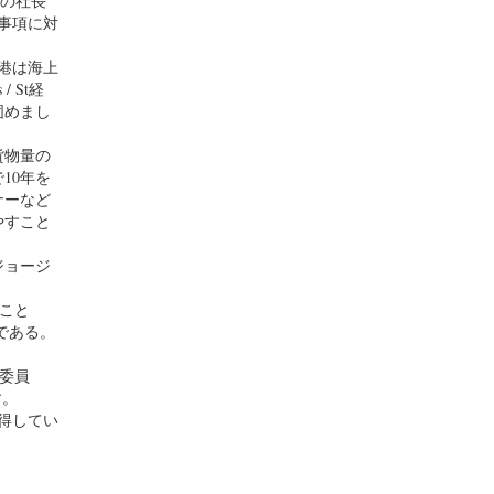
Aの社長
先事項に対
ド港は海上
/ St経
固めまし
貨物量の
10年を
ナーなど
やすこと
ジョージ
こと
である。
委員
す。
得してい