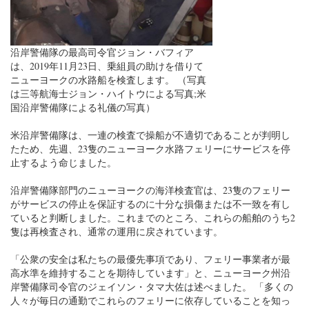
沿岸警備隊の最高司令官ジョン・バフィア
は、2019年11月23日、乗組員の助けを借りて
ニューヨークの水路船を検査します。 （写真
は三等航海士ジョン・ハイトウによる写真;米
国沿岸警備隊による礼儀の写真）
米沿岸警備隊は、一連の検査で操船が不適切であることが判明し
たため、先週、23隻のニューヨーク水路フェリーにサービスを停
止するよう命じました。
沿岸警備隊部門のニューヨークの海洋検査官は、23隻のフェリー
がサービスの停止を保証するのに十分な損傷または不一致を有し
ていると判断しました。これまでのところ、これらの船舶のうち2
隻は再検査され、通常の運用に戻されています。
「公衆の安全は私たちの最優先事項であり、フェリー事業者が最
高水準を維持することを期待しています」と、ニューヨーク州沿
岸警備隊司令官のジェイソン・タマ大佐は述べました。 「多くの
人々が毎日の通勤でこれらのフェリーに依存していることを知っ