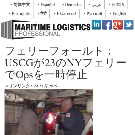
• 简体中文
• Español
• Deutsche
• عربى
• 日本語
• Português
• हिंदी
• Ελληνικά
• Русский
• English
フェリーフォールト：
USCGが23のNYフェリー
でOpsを一時停止
マリンリンク
•
24 11月 2019