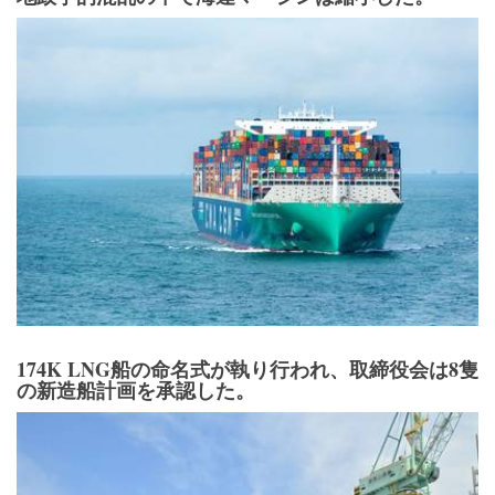
174K LNG船の命名式が執り行われ、取締役会は8隻
の新造船計画を承認した。