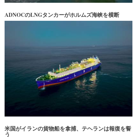
ADNOCのLNGタンカーがホルムズ海峡を横断
米国がイランの貨物船を拿捕、テヘランは報復を誓
う