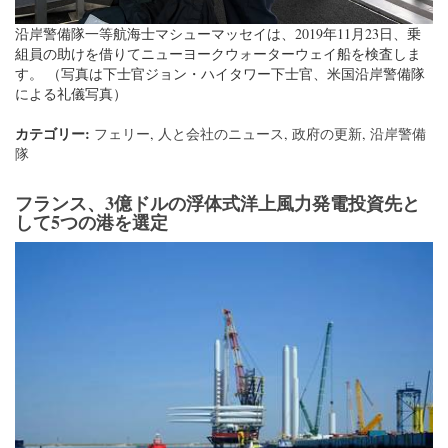
沿岸警備隊一等航海士マシューマッセイは、2019年11月23日、乗
組員の助けを借りてニューヨークウォーターウェイ船を検査しま
す。 （写真は下士官ジョン・ハイタワー下士官、米国沿岸警備隊
による礼儀写真）
カテゴリー:
フェリー
,
人と会社のニュース
,
政府の更新
,
沿岸警備
隊
フランス、3億ドルの浮体式洋上風力発電投資先と
して5つの港を選定