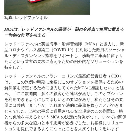
写真: レッドファンネル
MCAは、レッドファンネルの乗客が一部の交差点で車両に留まる
一時的な許可を与える
レッド・ファネルは英国海事・沿岸警備隊（MCA）と協力し、新
型コロナウイルス感染症（COVID-19）に対応した政府のソーシャ
ル・ディスタンシング指導をサポートし、横断中に車両に留まり
たいという乗客の要求に応えるための例外的なソリューションを
特定した。
レッド・ファンネルのフラン・コリンズ最高経営責任者（CEO）
は、「この異例の時期に乗客にこのオプションを提供するための
解決策を特定するために協力してくれたMCAに感謝したい」と述
べ、「ここ数週間、多くの顧客から連絡があり、このオプション
を利用できるようにしてほしいとの要望があり、私たちはその要
望には共感しましたが、これまで法的に義務を負うことができま
せんでした。当社の事業に適用される安全規定のこの側面に一時
的な免除を与えるという MCA の決定は前例がなく、すべての関係
者からの多大な協力と水平思考が必要でした。お客様にソリュー
ションを提供できるようになったことを大変うれしく思います