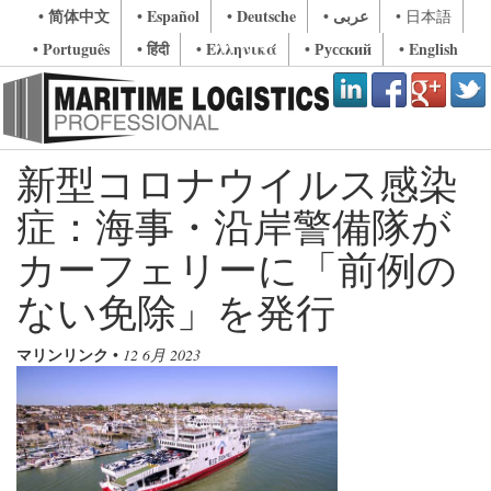
• 简体中文
• Español
• Deutsche
• عربى
• 日本語
• Português
• हिंदी
• Ελληνικά
• Русский
• English
新型コロナウイルス感染
症：海事・沿岸警備隊が
カーフェリーに「前例の
ない免除」を発行
マリンリンク
•
12 6月 2023