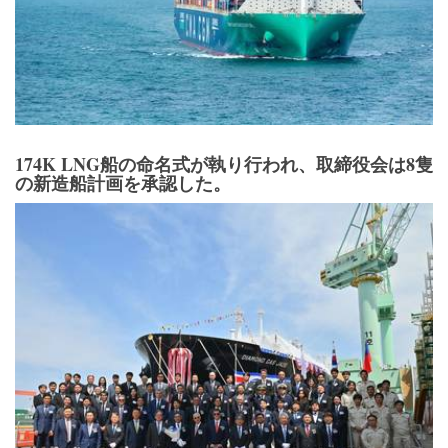
174K LNG船の命名式が執り行われ、取締役会は8隻
の新造船計画を承認した。