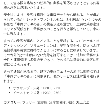
し、できる限り迅速かつ効率的に業務を適応させようとするお客
様の忍耐に感謝いたします。」
安全法により、乗客は横断中は車両デッキから離れることが求め
られているが、レッド・ファンネル社は、3月19日からいくつかの
特別な「車両デッキのみ」の横断歩道を運営し、主要な乗客宿泊
エリアが閉鎖され、乗客は次のことを行うと報告している。車の
中に残ります。
すべての乗客が車内にとどまることを要求するこの「オール・オ
ア・ナッシング」ソリューションは、堅牢な安全性、防火および
避難手順を確実に維持できるようにすることに根ざしています。
この例外的かつ前例のない免除を許可するには、追加の乗客の安
全性と運用管理も多数必要であり、その指示は搭乗前に乗客に明
確に伝えられます。
追って通知があるまで、以下の車両フェリーの通行は現時点では
「車両デッキのみ」に制限され、他のサービスは通常通り運行さ
れます。
サウサンプトン発：18:00、21:00
イーストカウズ発：19:30、22:30
カテゴリー:
フェリー
,
旅客船
,
沿岸警備隊
,
法的
,
海上安全