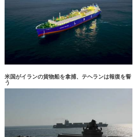
米国がイランの貨物船を拿捕、テヘランは報復を誓
う