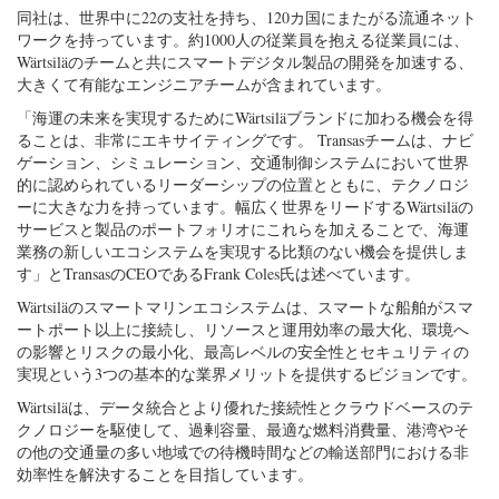
同社は、世界中に22の支社を持ち、120カ国にまたがる流通ネット
ワークを持っています。約1000人の従業員を抱える従業員には、
Wärtsiläのチームと共にスマートデジタル製品の開発を加速する、
大きくて有能なエンジニアチームが含まれています。
「海運の未来を実現するためにWärtsiläブランドに加わる機会を得
ることは、非常にエキサイティングです。 Transasチームは、ナビ
ゲーション、シミュレーション、交通制御システムにおいて世界
的に認められているリーダーシップの位置とともに、テクノロジ
ーに大きな力を持っています。幅広く世界をリードするWärtsiläの
サービスと製品のポートフォリオにこれらを加えることで、海運
業務の新しいエコシステムを実現する比類のない機会を提供しま
す」とTransasのCEOであるFrank Coles氏は述べています。
Wärtsiläのスマートマリンエコシステムは、スマートな船舶がスマ
ートポート以上に接続し、リソースと運用効率の最大化、環境へ
の影響とリスクの最小化、最高レベルの安全性とセキュリティの
実現という3つの基本的な業界メリットを提供するビジョンです。
Wärtsiläは、データ統合とより優れた接続性とクラウドベースのテ
クノロジーを駆使して、過剰容量、最適な燃料消費量、港湾やそ
の他の交通量の多い地域での待機時間などの輸送部門における非
効率性を解決することを目指しています。