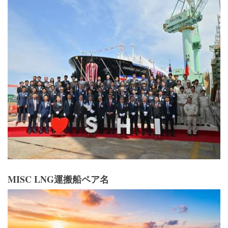
MISC LNG運搬船ペア名