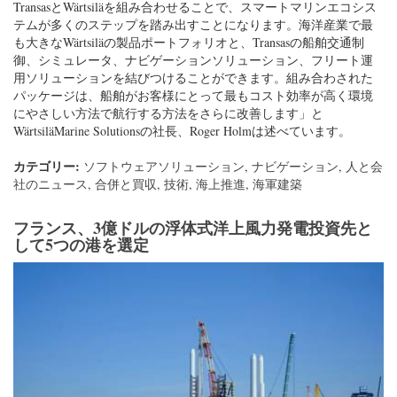
TransasとWärtsiläを組み合わせることで、スマートマリンエコシス
テムが多くのステップを踏み出すことになります。海洋産業で最
も大きなWärtsiläの製品ポートフォリオと、Transasの船舶交通制
御、シミュレータ、ナビゲーションソリューション、フリート運
用ソリューションを結びつけることができます。組み合わされた
パッケージは、船舶がお客様にとって最もコスト効率が高く環境
にやさしい方法で航行する方法をさらに改善します」と
WärtsiläMarine Solutionsの社長、Roger Holmは述べています。
カテゴリー:
ソフトウェアソリューション
,
ナビゲーション
,
人と会
社のニュース
,
合併と買収
,
技術
,
海上推進
,
海軍建築
フランス、3億ドルの浮体式洋上風力発電投資先と
して5つの港を選定