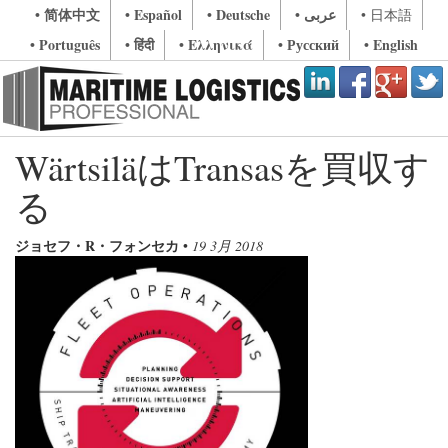
• 简体中文
• Español
• Deutsche
• عربى
• 日本語
• Português
• हिंदी
• Ελληνικά
• Русский
• English
WärtsiläはTransasを買収す
る
ジョセフ・R・フォンセカ
•
19 3月 2018