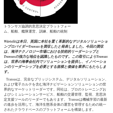
トランサス協調的意思決定プラットフォー
ム、船舶、艦隊運営、訓練、船舶の統制
Wärtsiläは本日、英国に本社を置く革新的なデジタルソリューショ
ンプロバイダーTransasを買収したと発表しました。今回の買収
は、海洋テクノロジー市場における技術的リーダーシップと
Transasの強力な地位を認識したものです。この取引によりTransas
は、世界の海事会社内でソリューションを提供し、イノベーショ
ンのリーダーシップを必要とする規模と価値を業界にもたらしま
す。
Transasは、完全なブリッジシステム、デジタルソリューション、
および電子カルテを含む海洋ナビゲーションソリューションの世
界的なマーケットリーダーです。同社は、プロのトレーニングお
よびシミュレーションサービス、船舶の交通管理、監視、意思決
定支援ツールのリーダーでもあります。 Transasは機械学習の最新
の進歩を活用して、海洋生態系全体の運営を管理するための統一
されたクラウドベースのプラットフォームを構築します。