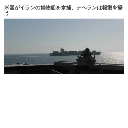
米国がイランの貨物船を拿捕、テヘランは報復を誓
う